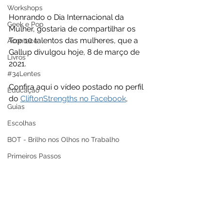
Workshops
Honrando o Dia Internacional da 
Geek e Pop
Mulher, gostaria de compartilhar os 
Top 10 talentos das mulheres, que a 
Acontece
Gallup divulgou hoje, 8 de março de 
Livros
2021.
#34Lentes
Confira aqui o vídeo postado no perfil 
Educação
do 
CliftonStrengths no Facebook
,
Guias
Escolhas
BOT - Brilho nos Olhos no Trabalho
Primeiros Passos