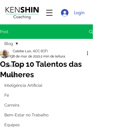
Login
Post
Blog
Calebe Luo, ACC (ICF)
Blog
8 de mar. de 2021
2 min de leitura
Os Top 10 Talentos das
Liderança
Mulheres
Testes
Inteligência Artificial
Fé
Carreira
Bem-Estar no Trabalho
Equipes