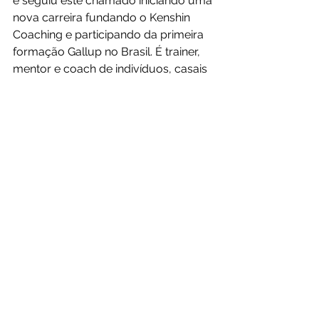
e seguiu este chamado iniciando uma 
nova carreira fundando o Kenshin 
Coaching e participando da primeira 
formação Gallup no Brasil. É trainer, 
mentor e coach de indivíduos, casais 
e equipes profissional e 
eclesiasticamente. Ele é fã Disney, 
Marvel, mangás e cultura geek.
Referências:
Discover Gallup’s insights on 
International Women’s Day 2021.
Research: Women Are Better 
Leaders During a Crisis (hbr.org)
Female Leaders Such As Ardern, 