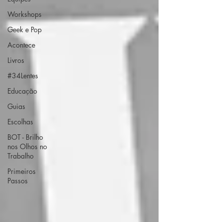
Workshops
Geek e Pop
Acontece
Livros
#34Lentes
Educação
Guias
Escolhas
BOT - Brilho
nos Olhos no
Trabalho
Primeiros
Passos