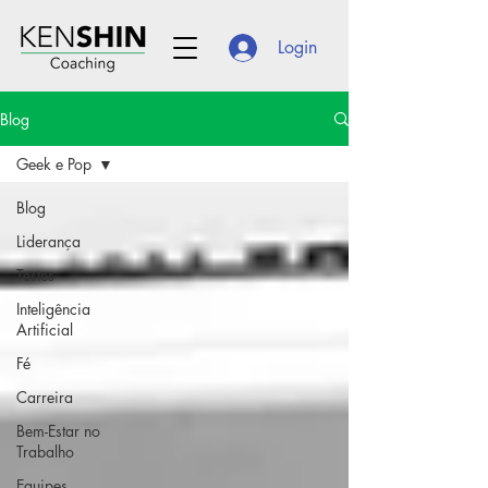
Login
Blog
Geek e Pop
Blog
Liderança
Testes
Inteligência
Artificial
Fé
Carreira
Bem-Estar no
Trabalho
Equipes