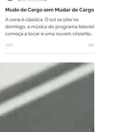
Calebe Luo, ACC (ICF)
13 de nov. de 2025
Mude de Cargo sem Mudar de Cargo
A cena é clássica. O sol se põe no
domingo, a música do programa televisivo
começa a tocar e uma nuvem cinzenta
paira no ar. É a famosa "angústia de
domingo", um sintoma de que a semana
de trabalho que se aproxima parece mais
um fardo do que uma oportunidade. A
resposta automática para esse
sentimento? "Preciso de um novo
emprego." Mas e se essa corrida para o
próximo crachá for uma fuga, e não uma
solução? E se a verdadeira transformação
não estiver em um novo endereço, mas