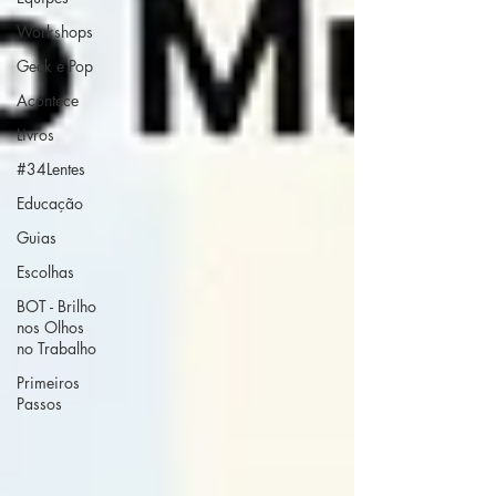
Workshops
Geek e Pop
Acontece
Livros
#34Lentes
Educação
Guias
Escolhas
BOT - Brilho
nos Olhos
no Trabalho
Primeiros
Passos