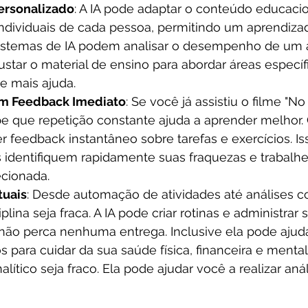
ersonalizado
: A IA pode adaptar o conteúdo educacio
ndividuais de cada pessoa, permitindo um aprendizad
sistemas de IA podem analisar o desempenho de um 
ustar o material de ensino para abordar áreas específ
e mais ajuda.
m Feedback Imediato
: Se você já assistiu o filme "No
be que repetição constante ajuda a aprender melhor. 
r feedback instantâneo sobre tarefas e exercícios. Is
 identifiquem rapidamente suas fraquezas e trabalh
ecionada.
tuais
: Desde automação de atividades até análises c
plina seja fraca. A IA pode criar rotinas e administrar
não perca nenhuma entrega. Inclusive ela pode ajuda
os para cuidar da sua saúde física, financeira e mental
ítico seja fraco. Ela pode ajudar você a realizar aná