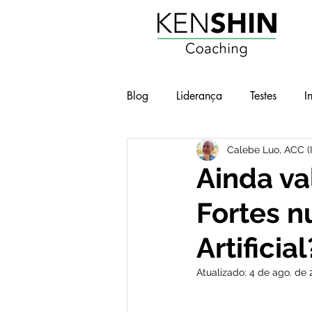
Blog
Liderança
Testes
I
Calebe Luo, ACC (
Workshops
Geek e Pop
Ainda va
Fortes n
BOT - Brilho nos Olhos no Traba
Artificial
Atualizado:
4 de ago. de 