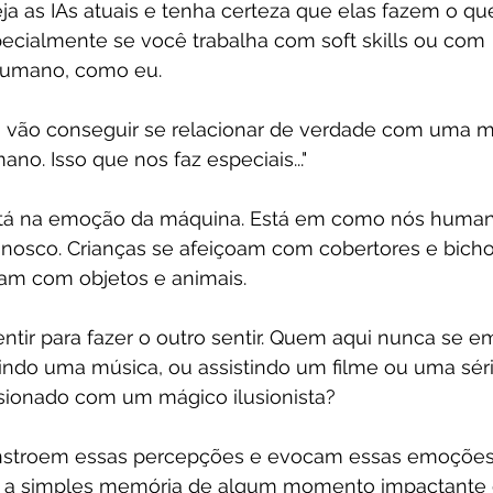
ja as IAs atuais e tenha certeza que elas fazem o qu
pecialmente se você trabalha com soft skills ou com 
humano, como eu.
o vão conseguir se relacionar de verdade com uma m
o. Isso que nos faz especiais..."
tá na emoção da máquina. Está em como nós human
onosco. Crianças se afeiçoam com cobertores e bichos
nam com objetos e animais.
ntir para fazer o outro sentir. Quem aqui nunca se 
vindo uma música, ou assistindo um filme ou uma sé
sionado com um mágico ilusionista?
stroem essas percepções e evocam essas emoções
a simples memória de algum momento impactante 