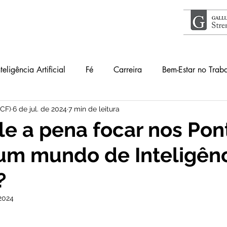
nteligência Artificial
Fé
Carreira
Bem-Estar no Trab
ICF)
6 de jul. de 2024
7 min de leitura
Acontece
Livros
#34Lentes
Educação
Guia
le a pena focar nos Pon
um mundo de Inteligên
lho
Primeiros Passos
?
2024