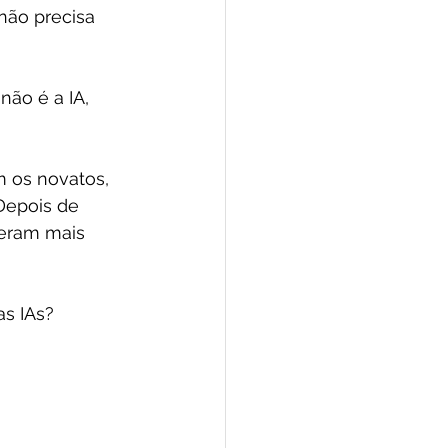
ão precisa 
ão é a IA, 
 os novatos, 
Depois de 
geram mais 
as IAs?