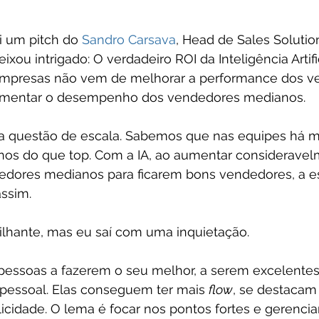
 um pitch do 
Sandro Carsava
, Head de Sales Soluti
ixou intrigado: O verdadeiro ROI da Inteligência Artifi
 empresas não vem de melhorar a performance dos v
umentar o desempenho dos vendedores medianos.
 questão de escala. Sabemos que nas equipes há m
anos do que top. Com a IA, ao aumentar consideravel
edores medianos para ficarem bons vendedores, a e
assim.
rilhante, mas eu saí com uma inquietação.
pessoas a fazerem o seu melhor, a serem excelentes 
 pessoal. Elas conseguem ter mais 
flow
, se destacam
licidade. O lema é focar nos pontos fortes e gerencia