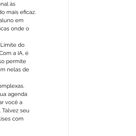
nal às 
o mais eficaz. 
aluno em 
icas onde o 
 Limite do 
Com a IA, é 
so permite 
em nelas de 
omplexas. 
 sua agenda 
r você a 
. Talvez seu 
lises com 