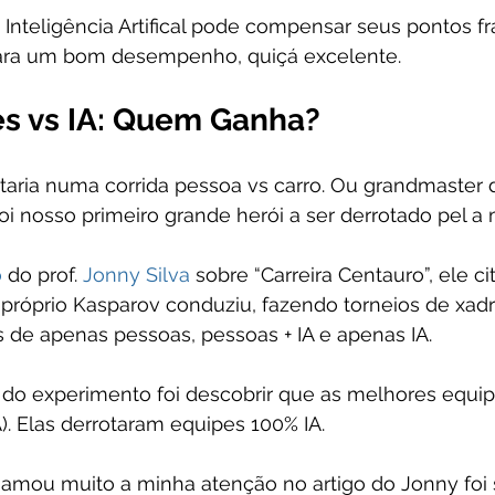
 Inteligência Artifical pode compensar seus pontos fra
ara um bom desempenho, quiçá excelente.
es vs IA: Quem Ganha?
aria numa corrida pessoa vs carro. Ou grandmaster d
foi nosso primeiro grande herói a ser derrotado pel a
o
 do prof. 
Jonny Silva
 sobre “Carreira Centauro”, ele c
próprio Kasparov conduziu, fazendo torneios de xad
de apenas pessoas, pessoas + IA e apenas IA.
do experimento foi descobrir que as melhores equi
A). Elas derrotaram equipes 100% IA.
amou muito a minha atenção no artigo do Jonny foi 