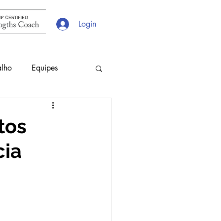
Login
alho
Equipes
s
Escolhas
tos
cia