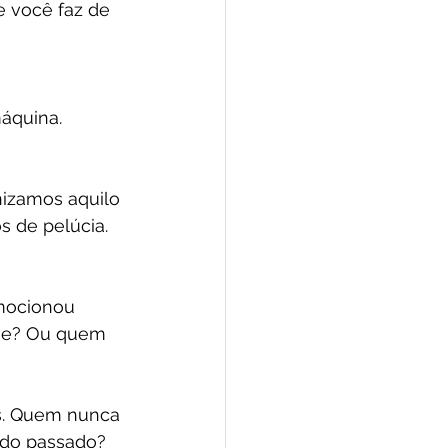
e você faz de 
áquina. 
izamos aquilo 
 de pelúcia. 
emocionou 
rie? Ou quem 
. Quem nunca 
do passado?