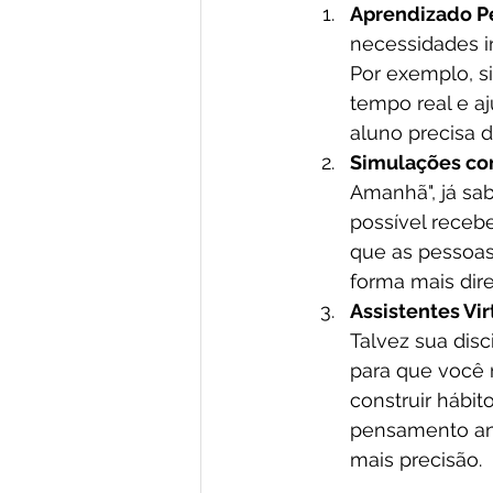
Aprendizado P
necessidades i
Por exemplo, 
tempo real e aj
aluno precisa d
Simulações co
Amanhã", já sa
possível recebe
que as pessoas
forma mais dir
Assistentes Vir
Talvez sua disci
para que você 
construir hábit
pensamento anal
mais precisão.