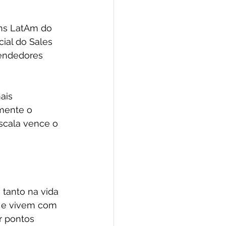
ons LatAm do 
cial do Sales 
endedores 
ais 
mente o 
scala vence o 
tanto na vida 
 e vivem com 
r pontos 