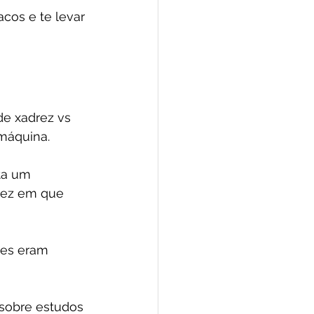
cos e te levar 
e xadrez vs 
 máquina.
ita um 
rez em que 
pes eram 
sobre estudos 