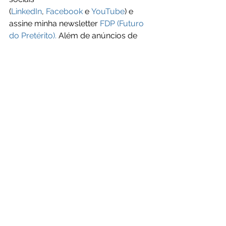
(
LinkedIn
, 
Facebook
 e 
YouTube
) e 
assine minha newsletter 
FDP (Futuro 
do Pretérito).
 Além de anúncios de 
novos episódios, você terá acesso a 
dicas exclusivas e previews do 
conteúdo que está por vir.
O resgate do brilho nos olhos no 
trabalho não é apenas possível - é 
uma necessidade para prosperarmos 
em tempos tão turbulentos.
Convido você a se juntar a mim nesta 
missão de transformar o mundo do 
trabalho, um profissional de cada 
vez. Vamos juntos desvendar cada 
componente do framework e 
ressignificar nossa relação com o 