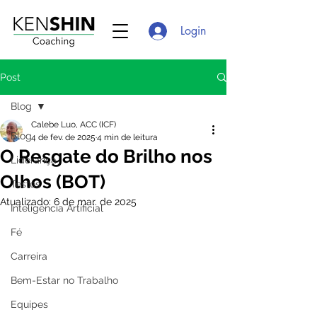
Login
Post
Blog
Calebe Luo, ACC (ICF)
Blog
4 de fev. de 2025
4 min de leitura
O Resgate do Brilho nos
Liderança
Olhos (BOT)
Testes
Atualizado:
6 de mar. de 2025
Inteligência Artificial
Fé
Carreira
Bem-Estar no Trabalho
Equipes