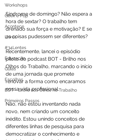
Workshops
Síndrome de domingo? Não espera a 
Geek e Pop
hora de sextar? O trabalho tem 
Acontece
drenado sua força e motivação? E se 
as coisas pudessem ser diferentes?
Livros
#34Lentes
Recentemente, lancei o episódio 
Educação
piloto do podcast BOT - Brilho nos 
Olhos do Trabalho, marcando o início 
Guias
de uma jornada que promete 
Escolhas
renovar a forma como encaramos 
nossa vida profissional.
BOT - Brilho nos Olhos no Trabalho
Primeiros Passos
Não, não estou inventando nada 
novo, nem criando um conceito 
inédito. Estou unindo conceitos de 
diferentes linhas de pesquisa para 
democratizar o conhecimento e 