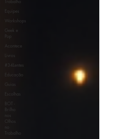
Trabalho
Equipes
Workshops
Geek e
Pop
Acontece
Livros
#34Lentes
Educação
Guias
Escolhas
BOT -
Brilho
nos
Olhos
no
Trabalho