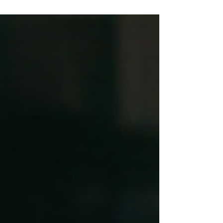
paira no ar. É a famosa "angústia de
domingo", um sintoma de que a semana
de trabalho que se aproxima parece mais
um fardo do que uma oportunidade. A
resposta automática para esse
sentimento? "Preciso de um novo
emprego." Mas e se essa corrida para o
próximo crachá for uma fuga, e não uma
solução? E se a verdadeira transformação
não estiver em um novo endereço, mas