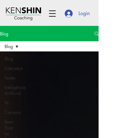
Login
Blog
Blog
Blog
Liderança
Testes
Inteligência
Artificial
Fé
Carreira
Bem-
Estar
no