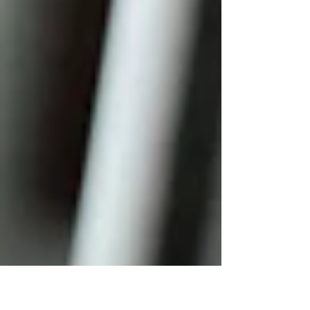
seu desenvolvimento, provavelmente já
enfrentou situações similares. Talvez tenha:
✗ Investido tempo e dinheiro em
treinamentos que não geraram resultados
práticos ✗ Tentado copiar estratégias de
outros líderes sem sucesso...