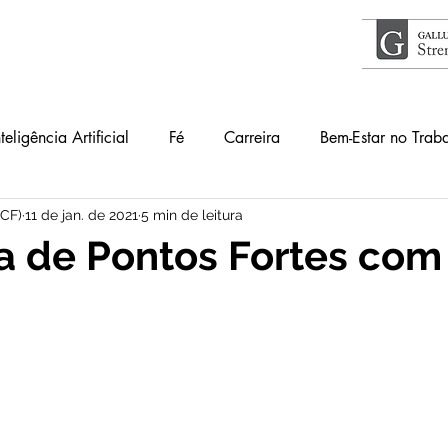
nteligência Artificial
Fé
Carreira
Bem-Estar no Trab
ICF)
11 de jan. de 2021
5 min de leitura
Acontece
Livros
#34Lentes
Educação
Guia
 de Pontos Fortes com
lho
Primeiros Passos