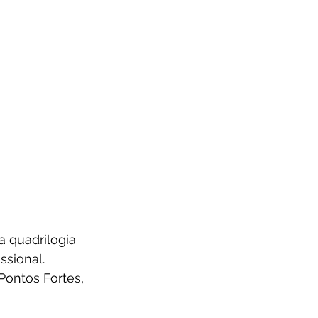
 quadrilogia 
sional. 
 Pontos Fortes, 