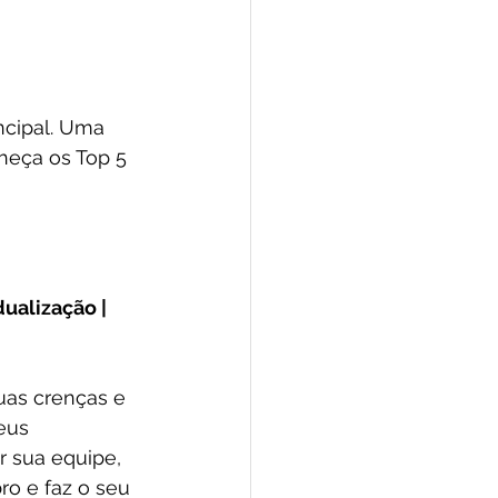
ncipal. Uma 
heça os Top 5 
ualização | 
uas crenças e 
eus 
 sua equipe, 
 e faz o seu 