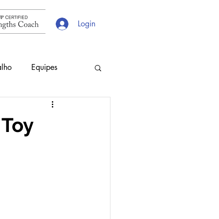
Login
alho
Equipes
s
Escolhas
 Toy