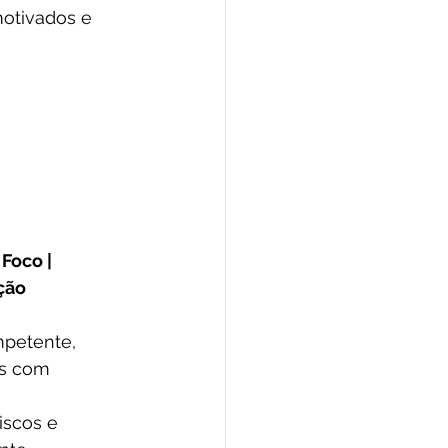
otivados e 
Foco | 
ção
mpetente, 
s com 
iscos e 