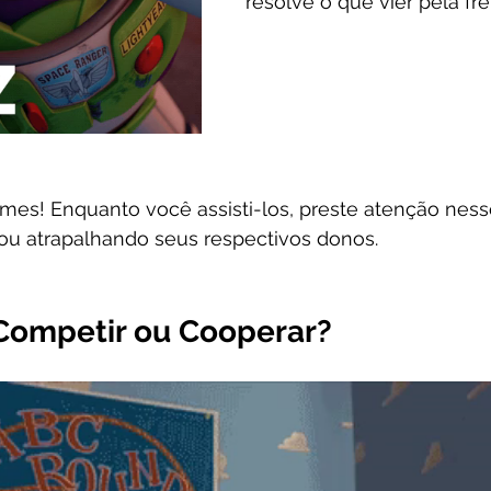
resolve o que vier pela fre
mes! Enquanto você assisti-los, preste atenção ness
u atrapalhando seus respectivos donos.
 Competir ou Cooperar?