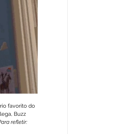
io favorito do 
lega, Buzz 
ara refletir: 