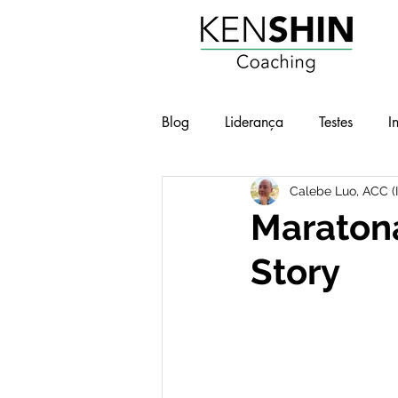
Blog
Liderança
Testes
I
Calebe Luo, ACC (
Workshops
Geek e Pop
Maratona
Story
BOT - Brilho nos Olhos no Traba