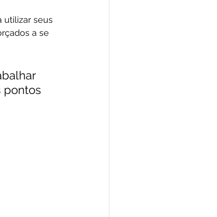
tilizar seus 
orçados a se 
balhar 
s pontos 