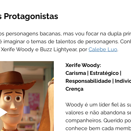
s Protagonistas
os personagens bacanas, mas vou focar na dupla pri
 imaginar o temas de talentos de personagens. Con
 Xerife Woody e Buzz Lightyear, por 
Calebe Luo
. 
Xerife Woody:
Carisma | Estratégico | 
Responsabilidade | Individ
Crença
Woody é um líder fiel às s
valores e não abandona s
companheiros. Querido por
conhece bem cada membro