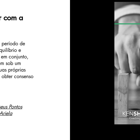
ar com a
e período de
uilíbrio e
 em conjunto,
nem sob um
uas próprias
 obter consenso
seus Pontos
Ariela