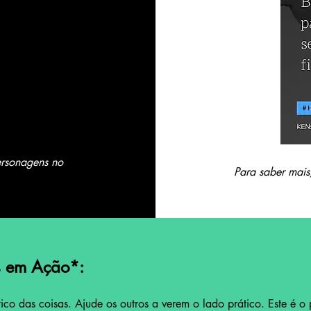
ersonagens no
Para saber mais,
os em Ação
*
:
tico das coisas. Ajude os outros a verem o lado prático. Este é o