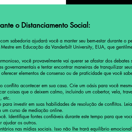
ante o Distanciamento Social:
s com sabedoria ajudará você a manter seu bem-estar durante o p
 Mestre em Educação da Vanderbilt University, EUA, que gentilmen
armonioso, você provavelmente vai querer se afastar dos debate
es governamentais e tentar encontrar maneiras de tranquilizar seus
 oferecer elementos de consenso ou de praticidade que você sa
 o conflito acontecer em sua casa. Crie um oásis para você mesmo
r coisas que o deixem calmo, incluindo um cobertor, vela, trave
, etc.
para investir em suas habilidades de resolução de conflitos. Leia
em um curso de mediação online.
cê. Identifique fontes confiáveis durante este tempo para que vo
r ajudar os outros.
tários nas mídias sociais. Isso não lhe trará equilíbrio emociona