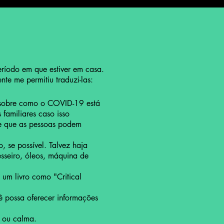
eríodo em que estiver em casa.
te me permitiu traduzi-las:
s sobre como o COVID-19 está
 familiares caso isso
be que as pessoas podem
, se possível. Talvez haja
sseiro, óleos, máquina de
 um livro como "Critical
cê possa oferecer informações
l ou calma.