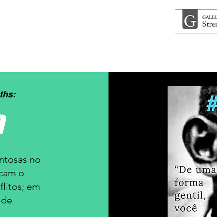
ths:
a
ntosas no
scam o
litos; em
 de