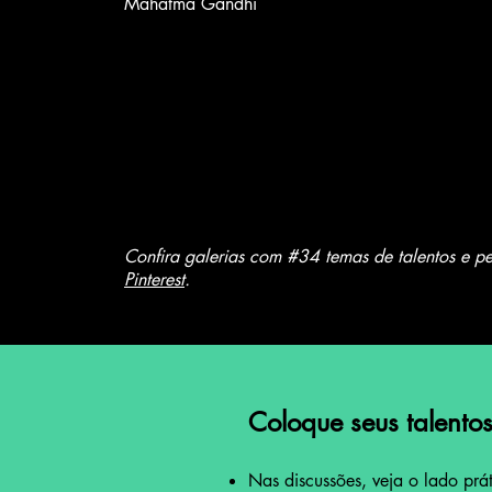
Mahatma Gandhi
Confira galerias com #34 temas de talentos e p
Pinterest
.
Coloque seus talent
Nas discussões, veja o lado prá