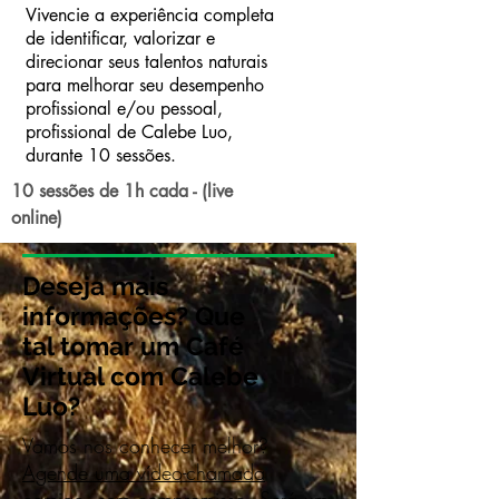
Vivencie a experiência completa
de identificar, valorizar e
direcionar seus talentos naturais
para melhorar seu desempenho
profissional e/ou pessoal,
profissional de Calebe Luo,
durante 10 sessões.
10 sessões de 1h cada - (live
online)
Deseja mais
informações? Que
tal tomar um Café
Virtual com Calebe
Luo?
Vamos nos conhecer melhor?
Agende uma vídeo-chamada