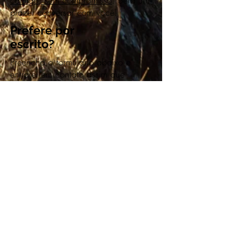
comigo, sem compromisso
. Será um
prazer conversar com você!
Prefere por
escrito?
Preencha o formulário abaixo e
entrarei em contato assim que
possível.
Desejo mais
informações