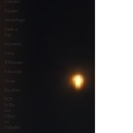
Trabalho
Equipes
Workshops
Geek e
Pop
Acontece
Livros
#34Lentes
Educação
Guias
Escolhas
BOT -
Brilho
nos
Olhos
no
Trabalho