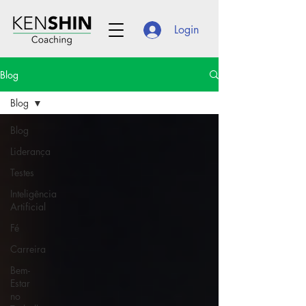
Login
Blog
Blog
Blog
Liderança
Testes
Inteligência
Artificial
Fé
Carreira
Bem-
Estar
no