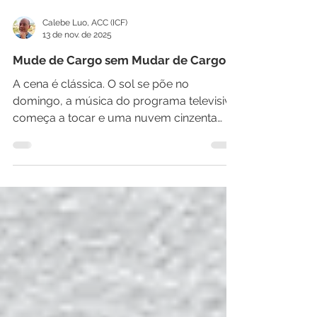
Calebe Luo, ACC (ICF)
13 de nov. de 2025
Mude de Cargo sem Mudar de Cargo
A cena é clássica. O sol se põe no
domingo, a música do programa televisivo
começa a tocar e uma nuvem cinzenta
paira no ar. É a famosa "angústia de
domingo", um sintoma de que a semana
de trabalho que se aproxima parece mais
um fardo do que uma oportunidade. A
resposta automática para esse
sentimento? "Preciso de um novo
emprego." Mas e se essa corrida para o
próximo crachá for uma fuga, e não uma
solução? E se a verdadeira transformação