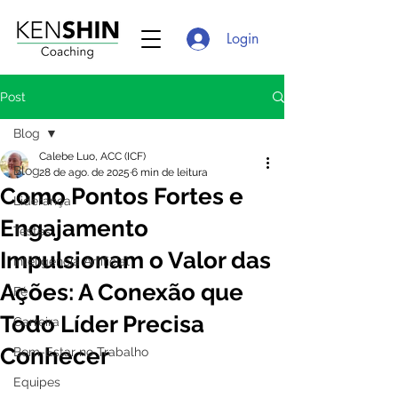
Login
Post
Blog
Calebe Luo, ACC (ICF)
Blog
28 de ago. de 2025
6 min de leitura
Como Pontos Fortes e
Liderança
Engajamento
Testes
Impulsionam o Valor das
Inteligência Artificial
Ações: A Conexão que
Fé
Todo Líder Precisa
Carreira
Conhecer
Bem-Estar no Trabalho
Equipes