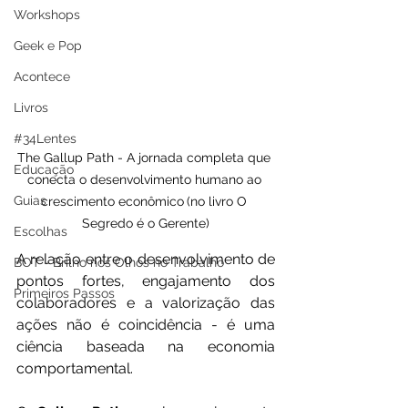
Workshops
Geek e Pop
Acontece
Livros
#34Lentes
The Gallup Path - 
A jornada completa que 
Educação
conecta o desenvolvimento humano ao 
Guias
crescimento econômico
(no livro O 
Segredo é o Gerente)
Escolhas
A relação entre o desenvolvimento de 
BOT - Brilho nos Olhos no Trabalho
pontos fortes, engajamento dos 
Primeiros Passos
colaboradores e a valorização das 
ações não é coincidência - é uma 
ciência baseada na economia 
comportamental.