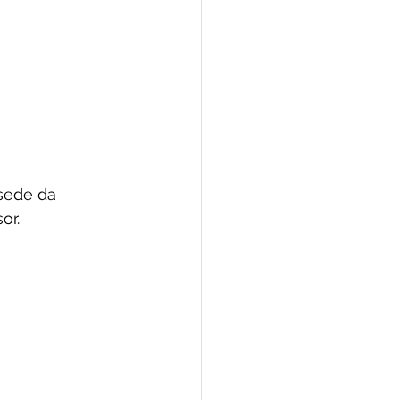
sede da 
or.