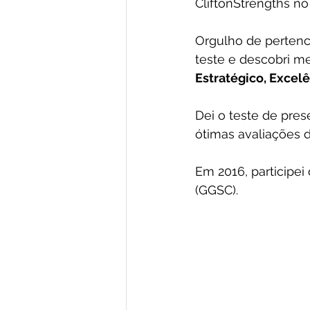
CliftonStrengths n
Orgulho de pertenc
teste e descobri m
Estratégico, Excel
Dei o teste de pres
ótimas avaliações d
Em 2016, participei
(GGSC).