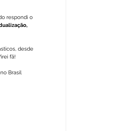
o respondi o 
dualização, 
sticos, desde 
rei fã!
no Brasil 