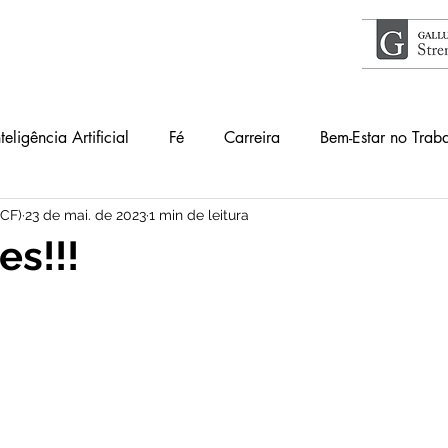
nteligência Artificial
Fé
Carreira
Bem-Estar no Trab
ICF)
23 de mai. de 2023
1 min de leitura
Acontece
Livros
#34Lentes
Educação
Guia
es!!!
lho
Primeiros Passos