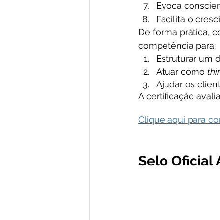
Evoca conscien
Facilita o cres
De forma prática, c
competência para:
Estruturar um 
Atuar como 
thi
Ajudar os clien
A certificação aval
Clique aqui para c
Selo Oficial