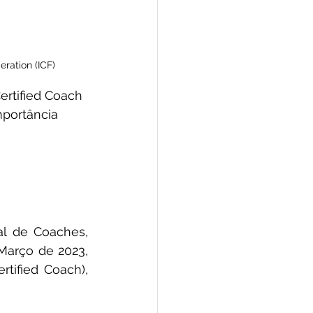
ration (ICF)
ertified Coach 
mportância 
l de Coaches, 
arço de 2023, 
ified Coach), 