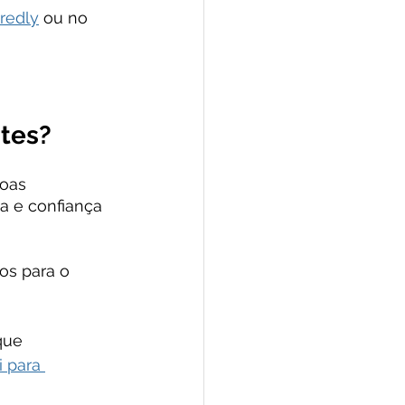
redly
 ou no 
ntes?
oas 
a e confiança 
os para o 
que 
 para 