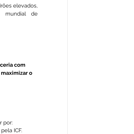
rões elevados, 
e mundial de 
ceria com 
a maximizar o 
r por:
pela ICF.