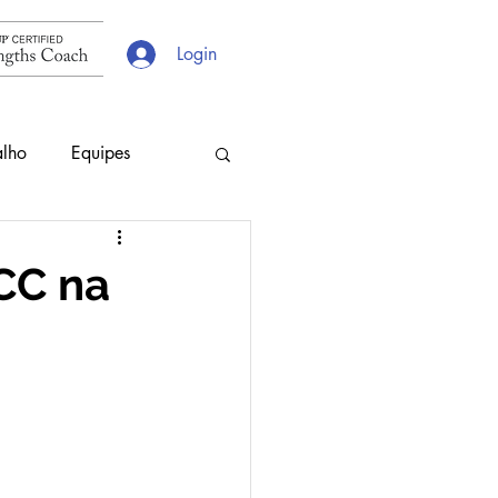
Login
alho
Equipes
s
Escolhas
CC na