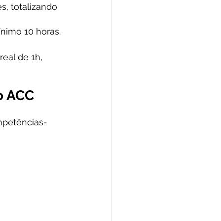
, totalizando 
ínimo 10 horas.
eal de 1h, 
o ACC
mpetências-