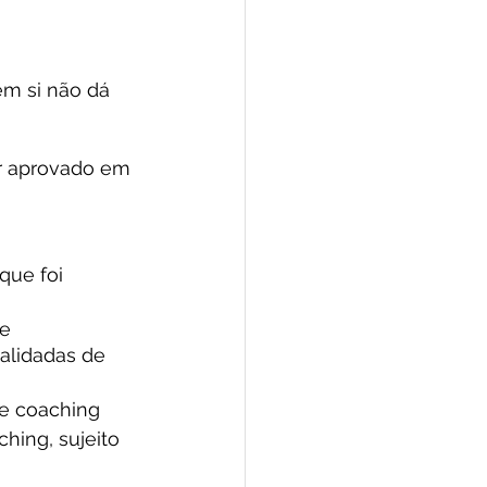
em si não dá 
er aprovado em 
que foi 
e 
alidadas de 
de coaching 
hing, sujeito 