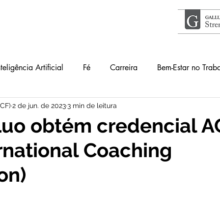
nteligência Artificial
Fé
Carreira
Bem-Estar no Trab
ICF)
2 de jun. de 2023
3 min de leitura
Acontece
Livros
#34Lentes
Educação
Guia
Luo obtém credencial A
ernational Coaching
lho
Primeiros Passos
on)