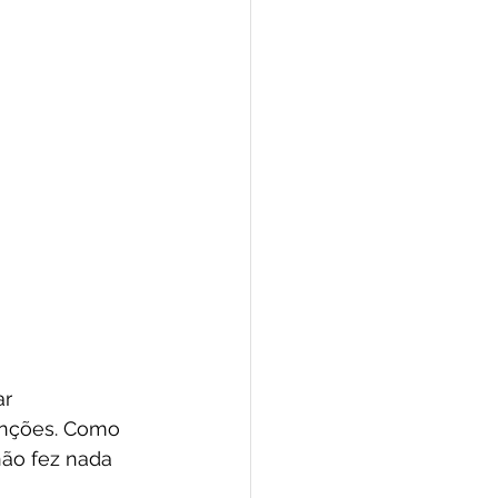
r 
enções. Como 
não fez nada 