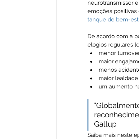
neurotransmissor e
emoções positivas 
tanque de bem-est
De acordo com a pe
elogios regulares l
menor turnover 
maior engajame
menos acidente
maior lealdade 
um aumento na 
"Globalmente
reconhecimen
Gallup
Saiba mais neste ep