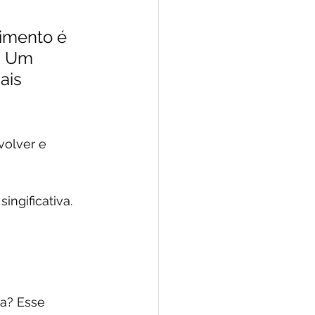
imento é 
. Um 
ais 
olver e 
ngificativa. 
a? Esse 