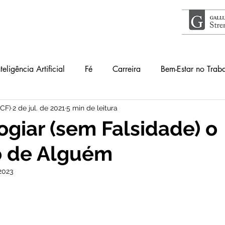
nteligência Artificial
Fé
Carreira
Bem-Estar no Trab
ICF)
2 de jul. de 2021
5 min de leitura
Acontece
Livros
#34Lentes
Educação
Guia
giar (sem Falsidade) o
o de Alguém
lho
Primeiros Passos
 2023