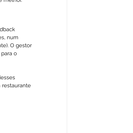
edback 
es, num 
e). O gestor 
para o 
desses 
 restaurante 