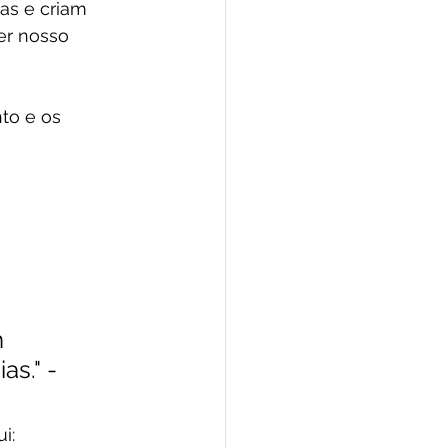
as e criam 
er nosso 
to e os 
 
s." - 
i: