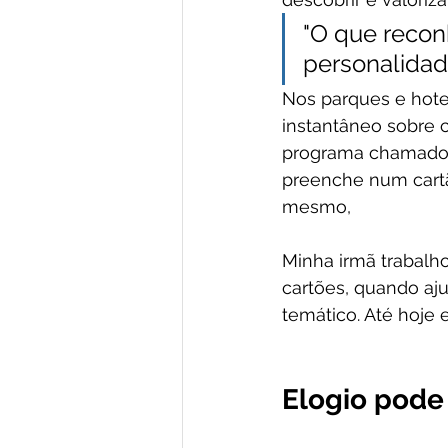
"O que recon
personalidade
Nos parques e hote
instantâneo sobre 
programa chamado "G
preenche num cartã
mesmo,
Minha irmã trabal
cartões, quando aj
temático. Até hoje 
Elogio pode