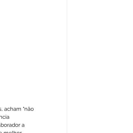
s, acham "não 
ncia 
aborador a 
e melhor.