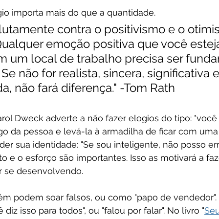
gio importa mais do que a quantidade.
lutamente contra o positivismo e o otimi
Qualquer emoção positiva que você estej
m um local de trabalho precisa ser fund
Se não for realista, sincera, significativa e
da, não fará diferença." -Tom Rath 
rol Dweck adverte a não fazer elogios do tipo: "você é
ego da pessoa e levá-la à armadilha de ficar com um
der sua identidade: "Se sou inteligente, não posso erra
eito e o esforço são importantes. Isso as motivará a f
r se desenvolvendo.
ém podem soar falsos, ou como "papo de vendedor". 
diz isso para todos", ou "falou por falar". No livro "
Seu