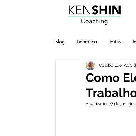
Blog
Liderança
Testes
I
Calebe Luo, ACC (
Workshops
Geek e Pop
Como Elo
Trabalh
BOT - Brilho nos Olhos no Traba
Atualizado:
27 de jun. de