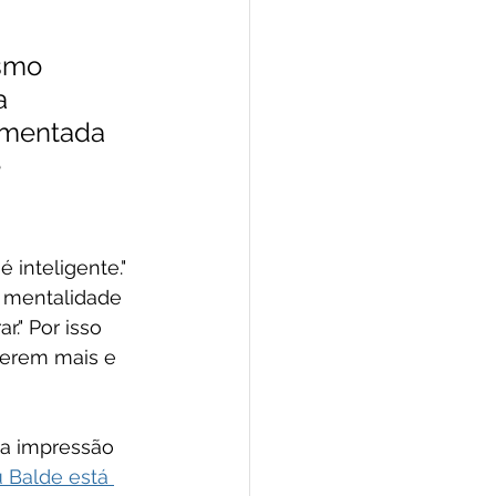
smo 
a 
amentada 
 
 inteligente." 
a mentalidade 
r." Por isso 
azerem mais e 
a impressão 
 Balde está 