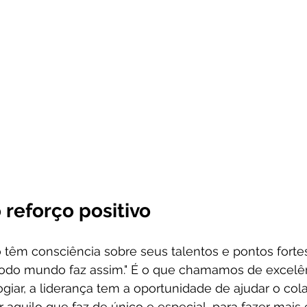
reforço positivo
 têm consciência sobre seus talentos e pontos forte
odo mundo faz assim." É o que chamamos de excelê
ogiar, a liderança tem a oportunidade de ajudar o col
r aquilo que faz de único e especial, para fazer mais 