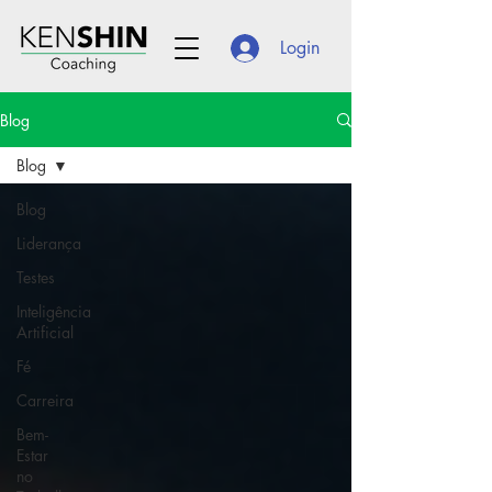
Login
Blog
Blog
Blog
Liderança
Testes
Inteligência
Artificial
Fé
Carreira
Bem-
Estar
no