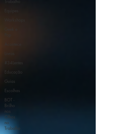
Trabalho
Equipes
Workshops
Geek e
Pop
Acontece
Livros
#34Lentes
Educação
Guias
Escolhas
BOT -
Brilho
nos
Olhos
no
Trabalho