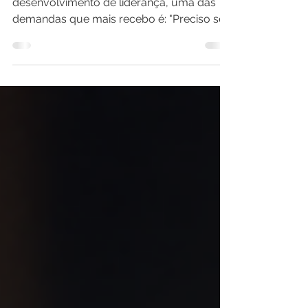
Como coach executivo especializado em
desenvolvimento de liderança, uma das
demandas que mais recebo é: "Preciso ser
mais estratégico." Essa necessidade surge
especialmente entre líderes com perfil
mais técnico, que cresceram por
entregarem resultados consistentes, mas
muitas vezes atingiram um teto em suas
carreiras. Eles dominam os aspectos
operacionais e técnicos do negócio, mas
sentem que precisam elevar seu
pensamento para um nível mais
estratégico e comunicarem de for