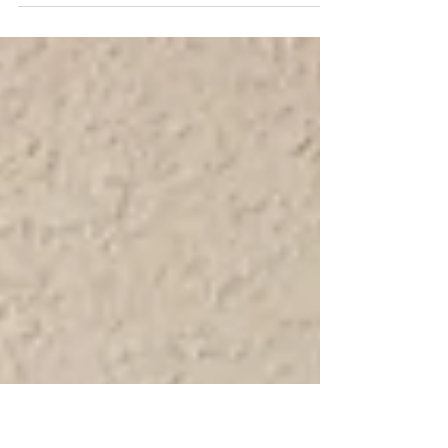
domingo, a música do programa televisivo
começa a tocar e uma nuvem cinzenta
paira no ar. É a famosa "angústia de
domingo", um sintoma de que a semana
de trabalho que se aproxima parece mais
um fardo do que uma oportunidade. A
resposta automática para esse
sentimento? "Preciso de um novo
emprego." Mas e se essa corrida para o
próximo crachá for uma fuga, e não uma
solução? E se a verdadeira transformação
não estiver em um novo endereço, mas