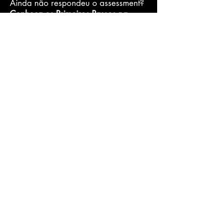
Ainda não respondeu o assessment?
Conheça os Primeiros Passos na
Jornada de Pontos Fortes
.
Quer saber mais sobre o Coaching
de Pontos Fortes?
Conheça as
opções disponíveis
.
Últimas do Blog