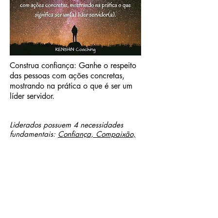
Construa confiança: Ganhe o respeito
das pessoas com ações concretas,
mostrando na prática o que é ser um
líder servidor.
Liderados possuem 4 necessidades
fundamentais:
Confiança, Compaixão,
Estabilidade e Esperança
³. Use seus
talentos para atender essas
necessidades, do seu jeito. Exploramos
melhor seu estilo de
liderança no
Coaching de Pontos Fortes
.