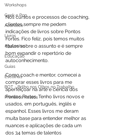
Workshops
Geek e Pop
Nos cursos e processos de coaching, 
clientes sempre me pedem 
Acontece
indicações de livros sobre Pontos 
Livros
Fortes. Fico feliz, pois temos muitos 
títulos sobre o assunto e é sempre 
#34Lentes
bom expandir o repertório de 
Educação
autoconhecimento.
Guias
Como coach e mentor, comecei a 
Escolhas
comprar esses livros para me 
BOT - Brilho nos Olhos no Trabalho
aperfeiçoar na arte e ciência dos 
Pontos Fortes. Tenho livros novos e 
Primeiros Passos
usados, em português, inglês e 
espanhol. Esses livros me deram 
muita base para entender melhor as 
nuances e aplicações de cada um 
dos 34 temas de talentos 