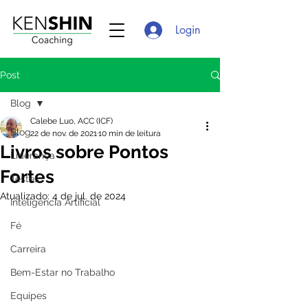
Login
Post
Blog
Calebe Luo, ACC (ICF)
Blog
22 de nov. de 2021
10 min de leitura
Livros sobre Pontos
Liderança
Fortes
Testes
Atualizado:
4 de jul. de 2024
Inteligência Artificial
Fé
Carreira
Bem-Estar no Trabalho
Equipes