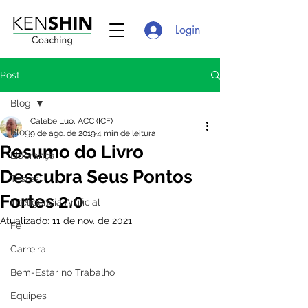
Login
Post
Blog
Calebe Luo, ACC (ICF)
Blog
9 de ago. de 2019
4 min de leitura
Resumo do Livro
Liderança
Descubra Seus Pontos
Testes
Fortes 2.0
Inteligência Artificial
Atualizado:
11 de nov. de 2021
Fé
Carreira
Bem-Estar no Trabalho
Equipes