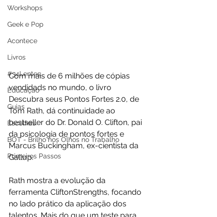
Workshops
Geek e Pop
Acontece
Livros
#34Lentes
Com mais de 6 milhões de cópias 
vendidads no mundo, o livro 
Educação
Descubra seus Pontos Fortes 2.0, de 
Guias
Tom Rath, dá continuidade ao 
bestseller do Dr. Donald O. Clifton, pai 
Escolhas
da psicologia de pontos fortes e 
BOT - Brilho nos Olhos no Trabalho
Marcus Buckingham, ex-cientista da 
Primeiros Passos
Gallup.
Rath mostra a evolução da 
ferramenta CliftonStrengths, focando 
no lado prático da aplicação dos 
talentos. Mais do que um teste para 