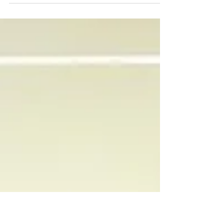
Okoye, Riri Williams e Namor. Alerta de
Spoilers pela frente!