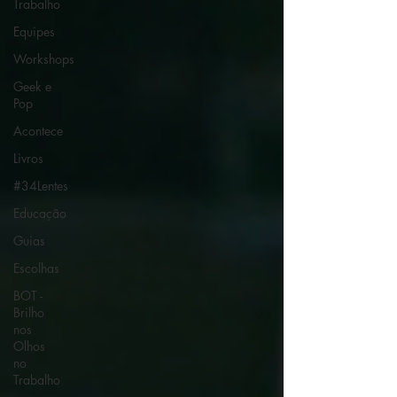
Trabalho
Equipes
Workshops
Geek e
Pop
Acontece
Livros
#34Lentes
Educação
Guias
Escolhas
BOT -
Brilho
nos
Olhos
no
Trabalho