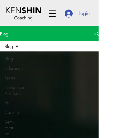
Login
Blog
Blog
Blog
Liderança
Testes
Inteligência
Artificial
Fé
Carreira
Bem-
Estar
no