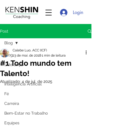
Login
Post
Blog
Calebe Luo, ACC (ICF)
Blog
23 de mai. de 2018
1 min de leitura
#1 Todo mundo tem
Liderança
Talento!
Testes
Atualizado:
4 de jul. de 2025
Inteligência Artificial
Fé
Carreira
Bem-Estar no Trabalho
Equipes