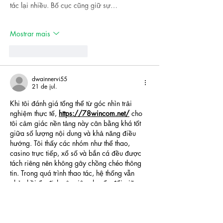
tác lại nhiều. Bố cục cũng giữ sự…
Mostrar mais
Curtir
Responder
dwainnervi55
21 de jul.
Khi tôi đánh giá tổng thể từ góc nhìn trải 
nghiệm thực tế, 
https://78wincom.net/
 cho 
tôi cảm giác nền tảng này cân bằng khá tốt 
giữa số lượng nội dung và khả năng điều 
hướng. Tôi thấy các nhóm như thể thao, 
casino trực tiếp, xổ số và bắn cá đều được 
tách riêng nên không gây chồng chéo thông 
tin. Trong quá trình thao tác, hệ thống vẫn 
phản hồi ổn định nên việc chuyển đổi giữa 
các chuyên mục…
Mostrar mais