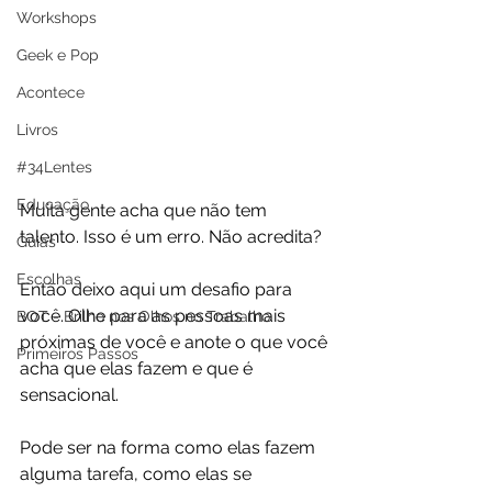
Workshops
Geek e Pop
Acontece
Livros
#34Lentes
Educação
Muita gente acha que não tem 
talento. Isso é um erro. Não acredita?
Guias
Escolhas
Então deixo aqui um desafio para 
você. Olhe para as pessoas mais 
BOT - Brilho nos Olhos no Trabalho
próximas de você e anote o que você 
Primeiros Passos
acha que elas fazem e que é 
sensacional. 
Pode ser na forma como elas fazem 
alguma tarefa, como elas se 