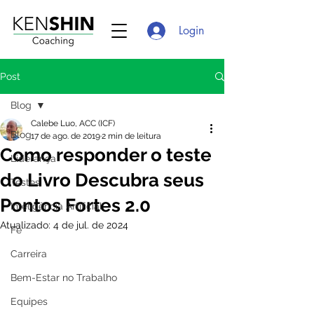
Login
Post
Blog
Calebe Luo, ACC (ICF)
Blog
17 de ago. de 2019
2 min de leitura
Como responder o teste
Liderança
do Livro Descubra seus
Testes
Pontos Fortes 2.0
Inteligência Artificial
Atualizado:
4 de jul. de 2024
Fé
Carreira
Bem-Estar no Trabalho
Equipes