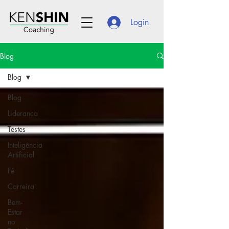
Login
Blog
Blog
Blog
Liderança
Testes
Inteligência
Artificial
Fé
Carreira
Bem-
Estar
no