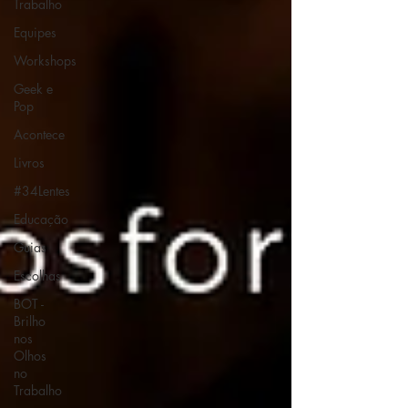
Trabalho
Equipes
Workshops
Geek e
Pop
Acontece
Livros
#34Lentes
Educação
Guias
Escolhas
BOT -
Brilho
nos
Olhos
no
Trabalho