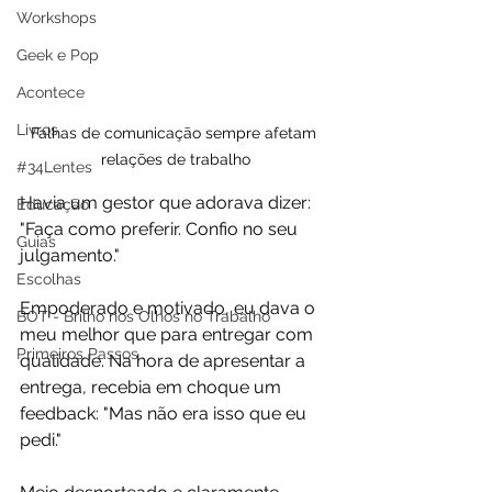
Workshops
Geek e Pop
Acontece
Livros
Falhas de comunicação sempre afetam 
relações de trabalho
#34Lentes
Havia um gestor que adorava dizer: 
Educação
"Faça como preferir. Confio no seu 
Guias
julgamento."
Escolhas
Empoderado e motivado, eu dava o 
BOT - Brilho nos Olhos no Trabalho
meu melhor que para entregar com 
Primeiros Passos
qualidade. Na hora de apresentar a 
entrega, recebia em choque um 
feedback: "Mas não era isso que eu 
pedi."