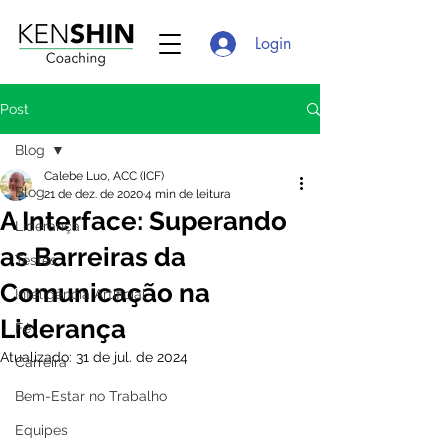
Login
Post
Blog
Calebe Luo, ACC (ICF)
Blog
21 de dez. de 2020
4 min de leitura
A Interface: Superando
Liderança
as Barreiras da
Testes
Comunicação na
Inteligência Artificial
Liderança
Fé
Atualizado:
31 de jul. de 2024
Carreira
Bem-Estar no Trabalho
Equipes