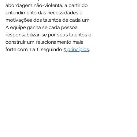
abordagem não-violenta, a partir do 
entendimento das necessidades e 
motivações dos talentos de cada um. 
A equipe ganha se cada pessoa 
responsabilizar-se por seus talentos e 
construir um relacionamento mais 
forte com 1 a 1, seguindo 
5 princípios
.
Tenho colhido bons resultados na 
implementação da abordagem 
baseada em Pontos Fortes, 
desenvolvida pela Gallup, que realiza 
pesquisas e consultoria com 
indivíduos, duplas e equipe de alto 
desempenho há décadas. De 
experiência própria pessoal e 
profissional, com casais e equipes, 
posso compartilhar que, quando os 