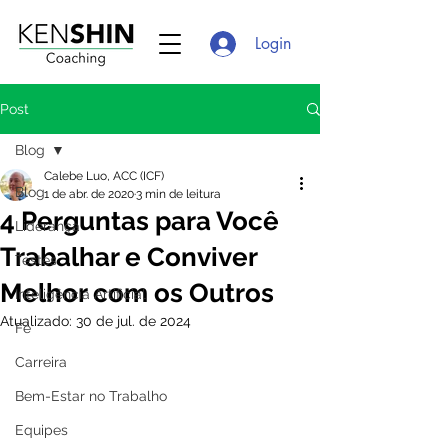
Login
Post
Blog
Calebe Luo, ACC (ICF)
Blog
1 de abr. de 2020
3 min de leitura
4 Perguntas para Você
Liderança
Trabalhar e Conviver
Testes
Melhor com os Outros
Inteligência Artificial
Atualizado:
30 de jul. de 2024
Fé
Carreira
Bem-Estar no Trabalho
Equipes