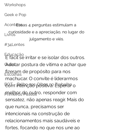
Workshops
Geek e Pop
Acontece
Essas 4 perguntas estimulam a 
curiosidade e a apreciação, no lugar do 
Livros
julgamento e viés.
#34Lentes
Educação
É fácil se irritar e se isolar dos outros. 
Adotar postura de vítima e achar que 
Guias
fizeram de propósito para nos 
Escolhas
machucar. O convite é liderarmos 
BOT - Brilho nos Olhos no Trabalho
com intenção positiva. Esperar o 
melhor do outro, responder com 
Primeiros Passos
sensatez, não apenas reagir. Mais do 
que nunca, precisamos ser 
intencionais na construção de 
relacionamentos mais saudáveis e 
fortes, focando no que nos une ao 