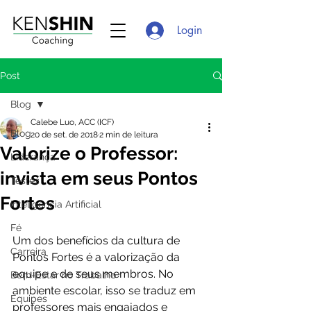
Login
Post
Blog
Calebe Luo, ACC (ICF)
Blog
20 de set. de 2018
2 min de leitura
Valorize o Professor:
Liderança
invista em seus Pontos
Testes
Fortes
Inteligência Artificial
Fé
Um dos benefícios da cultura de 
Carreira
Pontos Fortes é a valorização da 
equipe e de seus membros. No 
Bem-Estar no Trabalho
ambiente escolar, isso se traduz em 
Equipes
professores mais engajados e 