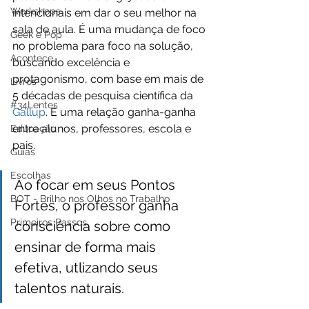
Workshops
intencionais em dar o seu melhor na 
sala de aula. É uma mudança de foco 
Geek e Pop
no problema para foco na solução, 
Acontece
buscando excelência e 
protagonismo, com base em mais de 
Livros
5 décadas de pesquisa científica da 
#34Lentes
Gallup
. É uma relação ganha-ganha 
entre alunos, professores, escola e 
Educação
pais.
Guias
Escolhas
Ao focar em seus Pontos 
BOT - Brilho nos Olhos no Trabalho
Fortes, o professor ganha 
Primeiros Passos
consciência sobre como 
ensinar de forma mais 
efetiva, utlizando seus 
talentos naturais.