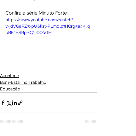
Confira a série Minuto Forte:
https://www.youtube.com/watch?
v=jdVGaRZ7xpU&list=PLmqlz3HQrg5e4K_q
bBF2HSRprO7TCQ0GH
Acontece
Bem-Estar no Trabalho
Educação