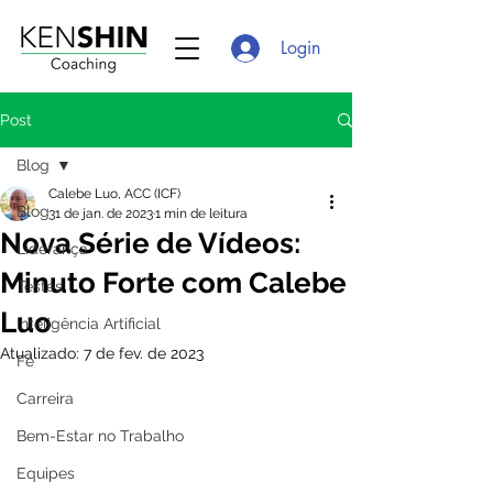
Login
Post
Blog
Calebe Luo, ACC (ICF)
Blog
31 de jan. de 2023
1 min de leitura
Nova Série de Vídeos:
Liderança
Minuto Forte com Calebe
Testes
Luo
Inteligência Artificial
Atualizado:
7 de fev. de 2023
Fé
Carreira
Bem-Estar no Trabalho
Equipes