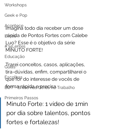
Workshops
Geek e Pop
Acontece
Imagina todo dia receber um dose 
rápida de Pontos Fortes com Calebe 
Livros
Luo? Esse é o objetivo da série 
#34Lentes
MINUTO FORTE!
Educação
Trarei conceitos, casos, aplicações, 
Guias
tira-dúvidas, enfim, compartilharei o 
Escolhas
que for do interesse de vocês de 
forma rápida e precisa.
BOT - Brilho nos Olhos no Trabalho
Primeiros Passos
Minuto Forte: 1 vídeo de 1min 
por dia sobre talentos, pontos 
fortes e fortalezas!