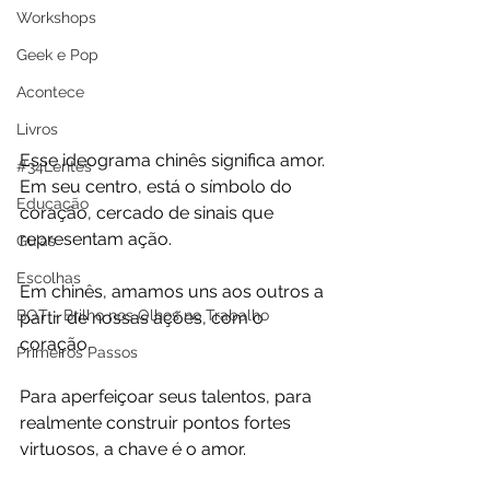
Workshops
Geek e Pop
Acontece
Livros
Esse ideograma chinês significa amor. 
#34Lentes
Em seu centro, está o símbolo do 
Educação
coração, cercado de sinais que 
representam ação.
Guias
Escolhas
Em chinês, amamos uns aos outros a 
BOT - Brilho nos Olhos no Trabalho
partir de nossas ações, com o 
coração.
Primeiros Passos
Para aperfeiçoar seus talentos, para 
realmente construir pontos fortes 
virtuosos, a chave é o amor.