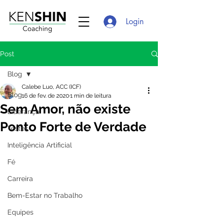
Login
Post
Blog
Calebe Luo, ACC (ICF)
Blog
16 de fev. de 2020
1 min de leitura
Sem Amor, não existe
Liderança
Ponto Forte de Verdade
Testes
Inteligência Artificial
Fé
Carreira
Bem-Estar no Trabalho
Equipes