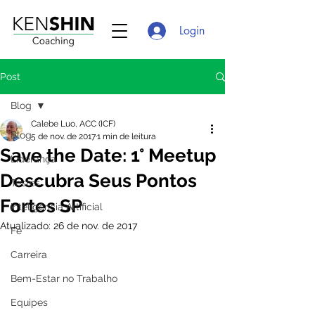
Login
Post
Blog
Calebe Luo, ACC (ICF)
Blog
5 de nov. de 2017
1 min de leitura
Save the Date: 1° Meetup
Liderança
Descubra Seus Pontos
Testes
Fortes SP
Inteligência Artificial
Atualizado:
26 de nov. de 2017
Fé
Carreira
Bem-Estar no Trabalho
Equipes