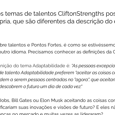
 temas de talentos CliftonStrengths p
pria, que são diferentes da descrição do 
re talentos e Pontos Fortes, é como se estivéssemo
tro idioma. Precisamos conhecer as definições da G
finição do tema Adaptabilidade é: 
"
As pessoas excepci
de talento Adaptabilidade preferem "aceitar as coisas 
ndem a serem pessoas centradas no "agora", que aceitam
escobrem o futuro um dia de cada vez."
Jobs, Bill Gates ou Elon Musk aceitando as coisas co
cariam suas inovações e visões de futuro? E eles n
nças no mercado e muitas vezes as lideraram?