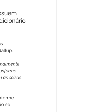
ossuem 
dicionário 
s 
allup.
onalmente 
conforme 
 as coisas 
nforme 
ão se 