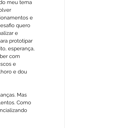
 do meu tema 
olver 
cionamentos e 
esafio quero 
lizar e 
ara prototipar 
to, esperança, 
aber com 
iscos e 
lhoro e dou 
anças. Mas 
lentos. Como 
ncializando 