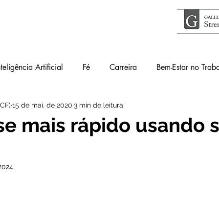
nteligência Artificial
Fé
Carreira
Bem-Estar no Trab
ICF)
15 de mai. de 2020
3 min de leitura
Acontece
Livros
#34Lentes
Educação
Guia
e mais rápido usando 
lho
Primeiros Passos
2024