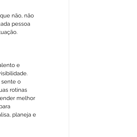
 que não, 
não 
cada pessoa 
tuação.
alento e 
sibilidade. 
 sente o 
as rotinas 
tender melhor 
para 
isa, planeja e 