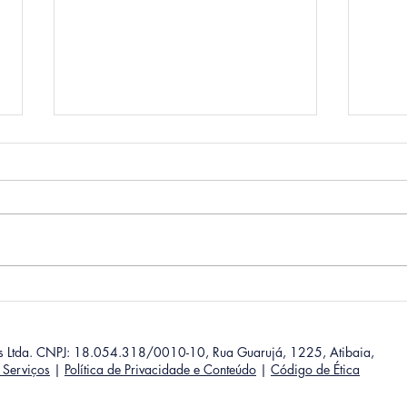
Como Usar a IA para Ser
Mud
Mais Estratégico: 5
de C
estratégias práticas para
líderes
os Ltda. CNPJ: 18.054.318/0010-10, Rua Guarujá, 1225, Atibaia,
 Serviços
|
Política de Privacidade e Conteúdo
|
Código de Ética