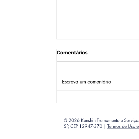
Comentários
Escreva um comentário
6 Lições Surpreendentes
ao Trocar o "Sobrenome
Corporativo" pela Vida
Independente
© 2026 Kenshin Treinamento e Serviç
SP, CEP 12947-370 |
Termos de Uso e