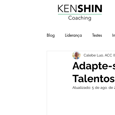
Blog
Liderança
Testes
I
Calebe Luo, ACC (
Workshops
Geek e Pop
Adapte-s
Talentos
BOT - Brilho nos Olhos no Traba
Atualizado:
5 de ago. de 