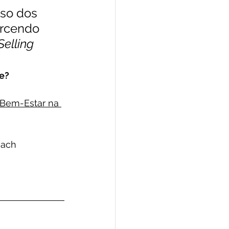
uso dos 
orcendo 
Selling
se?
 Bem-Estar na 
ach 