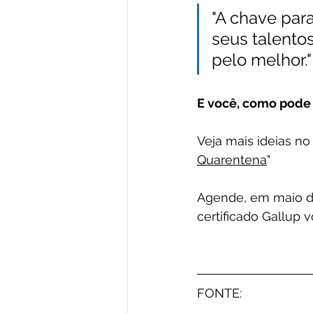
"A chave par
seus talentos
pelo melhor."
E você, como pode o
Veja mais ideias no a
Quarentena
"
Agende, em maio d
certificado Gallup 
FONTE: