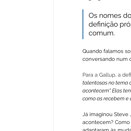
Os nomes dos
definição pró
comum.
Quando falamos sob
conversando num ou
Para a Gallup, a de
talentosas no tema 
acontecem". Elas te
como as recebem e d
Já imaginou Steve 
acontecem? Como fi
adaptaram às muda