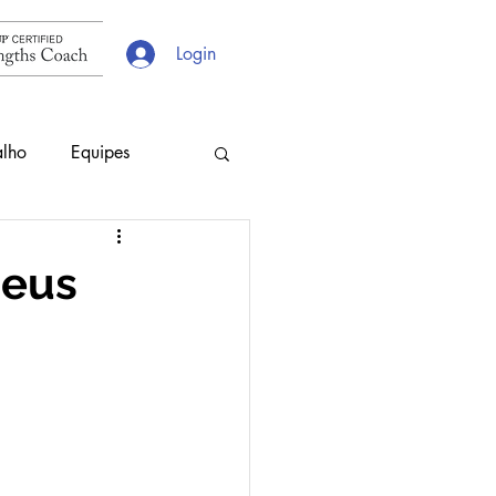
Login
alho
Equipes
s
Escolhas
seus