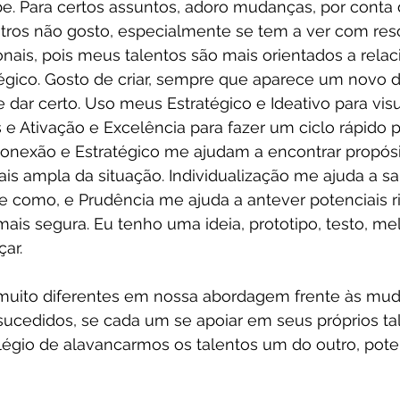
e. Para certos assuntos, adoro mudanças, por conta
utros não gosto, especialmente se tem a ver com res
nais, pois meus talentos são mais orientados a rela
gico. Gosto de criar, sempre que aparece um novo d
dar certo. Uso meus Estratégico e Ideativo para visua
s e Ativação e Excelência para fazer um ciclo rápido p
Conexão e Estratégico me ajudam a encontrar propósi
is ampla da situação. Individualização me ajuda a s
e como, e Prudência me ajuda a antever potenciais r
ais segura. Eu tenho uma ideia, prototipo, testo, me
ar.
muito diferentes em nossa abordagem frente às mud
cedidos, se cada um se apoiar em seus próprios ta
ilégio de alavancarmos os talentos um do outro, pote