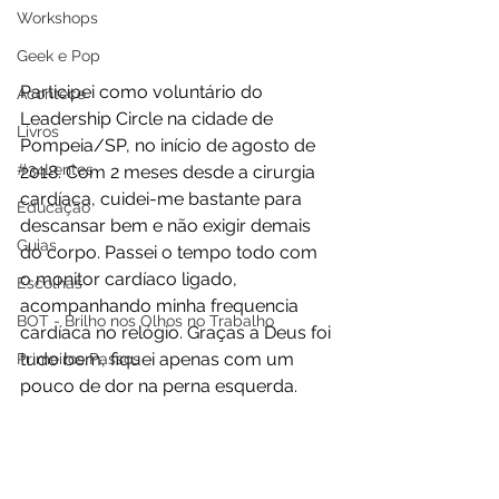
Workshops
Geek e Pop
Participei como voluntário do 
Acontece
Leadership Circle na cidade de 
Livros
Pompeia/SP, no início de agosto de 
#34Lentes
2018. Com 2 meses desde a cirurgia 
cardíaca, cuidei-me bastante para 
Educação
descansar bem e não exigir demais 
Guias
do corpo. Passei o tempo todo com 
o monitor cardíaco ligado, 
Escolhas
acompanhando minha frequencia 
BOT - Brilho nos Olhos no Trabalho
cardíaca no relógio. Graças a Deus foi 
tudo bem, fiquei apenas com um 
Primeiros Passos
pouco de dor na perna esquerda.