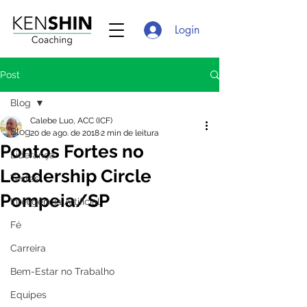
Login
Post
Blog
Calebe Luo, ACC (ICF)
Blog
20 de ago. de 2018
2 min de leitura
Pontos Fortes no
Liderança
Leadership Circle
Testes
Pompeia/SP
Inteligência Artificial
Fé
Carreira
Bem-Estar no Trabalho
Equipes