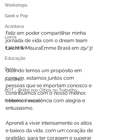
Workshops
Geek e Pop
Acontece
Feliz em poder compartilhar minha 
Livros
jornada de vida com o dream team 
Leicht & MisuraEmme Brasil em 29/3! 
#34Lentes
Educação
Guias
Quando temos um propósito em 
comum, estamos juntos com 
Escolhas
pessoas que se importam conosco e 
BOT - Brilho nos Olhos no Trabalho
contribuímos com o nosso melhor, 
obtemos excelência com alegria e 
Primeiros Passos
entusiasmo.
Aprendi a viver intensamente os altos 
e baixos da vida, com um coração de 
gratidão, para ter coragem e superar 