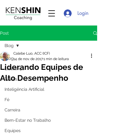
Login
Post
Blog
Calebe Luo, ACC (ICF)
Blog
14 de nov. de 2017
1 min de leitura
Liderando Equipes de
Liderança
Alto Desempenho
Testes
Inteligência Artificial
Fé
Carreira
Bem-Estar no Trabalho
Equipes