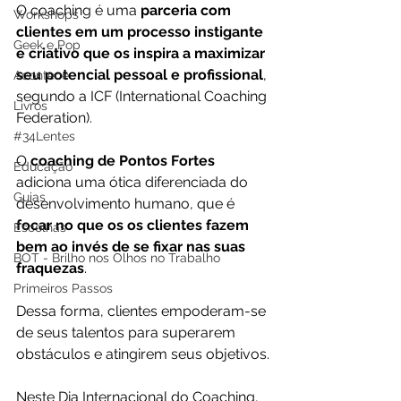
O coaching é uma 
parceria com 
Workshops
clientes em um processo instigante 
Geek e Pop
e criativo que os inspira a maximizar 
seu potencial pessoal e profissional
, 
Acontece
segundo a ICF (International Coaching 
Livros
Federation).
#34Lentes
O 
coaching de Pontos Fortes
Educação
adiciona uma ótica diferenciada do 
Guias
desenvolvimento humano, que é
focar no que os os clientes fazem 
Escolhas
bem ao invés de se fixar nas suas 
BOT - Brilho nos Olhos no Trabalho
fraquezas
.
Primeiros Passos
Dessa forma, clientes empoderam-se 
de seus talentos para superarem 
obstáculos e atingirem seus objetivos.
Neste Dia Internacional do Coaching, 