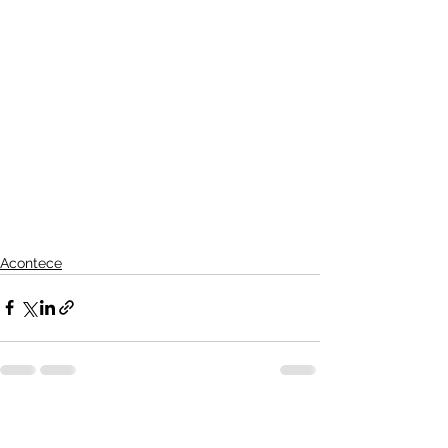
Acontece
Ver tudo
Posts recentes