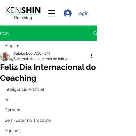
Login
Post
Blog
Calebe Luo, ACC (ICF)
Blog
6 de mai. de 2020
1 min de leitura
Feliz Dia Internacional do
Liderança
Coaching
Testes
Inteligência Artificial
Fé
Carreira
Bem-Estar no Trabalho
Equipes