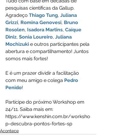
Tudo com base em décadas de 
pesquisas científicas da Gallup.  
Agradeço 
Thiago Tung
, 
Juliana 
Grizzi
, 
Romina Genovesi
, 
Bruno 
Rosolen
, 
Isadora Martins
, 
Caíque 
Diniz
, 
Sonia Loureiro
, 
Juliana 
Mochizuki
 e outros participantes pela 
abertura e compartilhamento! Juntos 
somos mais fortes!  
E é um prazer dividir a facilitação 
com meu amigo e colega 
Pedro 
Penido
!  
Participe do próximo Workshop em 
24/11. Saiba mais em: 
https://www.kenshin.com.br/worksho
p-descubra-pontos-fortes-sp
Acontece