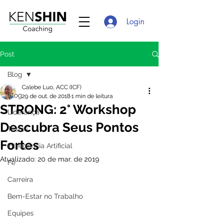
Login
Post
Blog
Calebe Luo, ACC (ICF)
Blog
29 de out. de 2018
1 min de leitura
STRONG: 2° Workshop
Liderança
Descubra Seus Pontos
Testes
Fortes
Inteligência Artificial
Atualizado:
20 de mar. de 2019
Fé
Carreira
Bem-Estar no Trabalho
Equipes