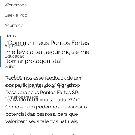
Workshops
Geek e Pop
Acontece
Livros
“Dominar meus Pontos Fortes 
#34Lentes
me leva a ter segurança e me 
Educação
tornar protagonista!”
Guias
Escolhas
Recebemos esse feedback de um 
dos participantes do 2° Workshop 
BOT - Brilho nos Olhos no Trabalho
Descubra seus Pontos Fortes SP, 
Primeiros Passos
realizado no último sábado 27/10.  
Como é bom podermos alavancar o 
potencial das pessoas, para que 
valorizem seus talentos naturais. 