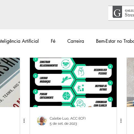
nteligência Artificial
Fé
Carreira
Bem-Estar no Trab
Acontece
Livros
#34Lentes
Educação
Guia
lho
Primeiros Passos
Calebe Luo, ACC (ICF)
5 de set. de 2023