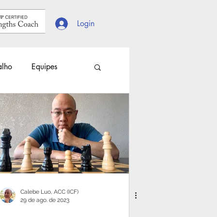
Login
alho
Equipes
s
Escolhas
Calebe Luo, ACC (ICF)
29 de ago. de 2023