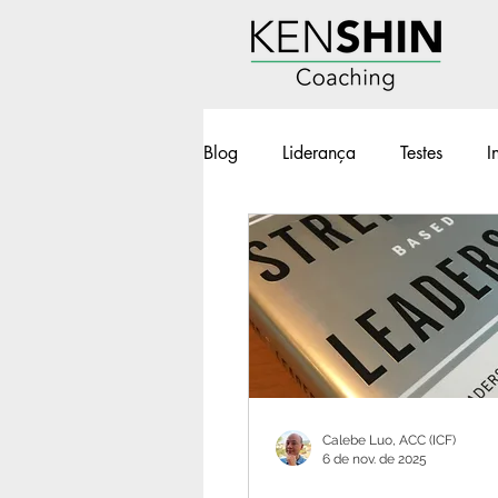
Blog
Liderança
Testes
I
Workshops
Geek e Pop
BOT - Brilho nos Olhos no Traba
Calebe Luo, ACC (ICF)
6 de nov. de 2025