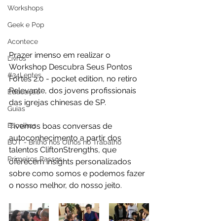
Workshops
Geek e Pop
Acontece
Prazer imenso em realizar o 
Livros
Workshop Descubra Seus Pontos 
#34Lentes
Fortes 2.0 - pocket edition, no retiro 
Relevante, dos jovens profissionais 
Educação
das igrejas chinesas de SP.
Guias
Escolhas
Tivemos boas conversas de 
autoconhecimento a partir dos 
BOT - Brilho nos Olhos no Trabalho
talentos CliftonStrengths, que 
Primeiros Passos
oferecem insights personalizados 
sobre como somos e podemos fazer 
o nosso melhor, do nosso jeito.