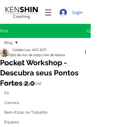
Login
Post
Blog
Calebe Luo, ACC (ICF)
Blog
20 de nov. de 2019
1 min de leitura
Pocket Workshop -
Liderança
Descubra seus Pontos
Testes
Fortes 2.0
Inteligência Artificial
Fé
Carreira
Bem-Estar no Trabalho
Equipes