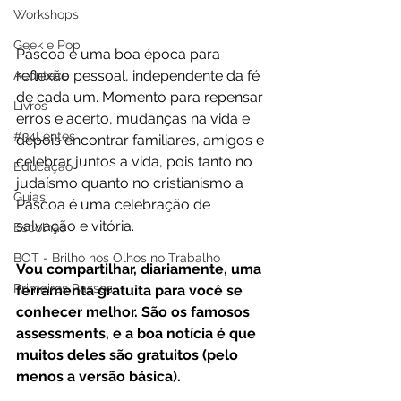
Workshops
Geek e Pop
Páscoa é uma boa época para 
reflexão pessoal, independente da fé 
Acontece
de cada um. Momento para repensar 
Livros
erros e acerto, mudanças na vida e 
#34Lentes
depois encontrar familiares, amigos e 
celebrar juntos a vida, pois tanto no 
Educação
judaísmo quanto no cristianismo a 
Guias
Páscoa é uma celebração de 
salvação e vitória.
Escolhas
BOT - Brilho nos Olhos no Trabalho
Vou compartilhar, diariamente, uma 
Primeiros Passos
ferramenta gratuita para você se 
conhecer melhor. São os famosos 
assessments, e a boa notícia é que 
muitos deles são gratuitos (pelo 
menos a versão básica).