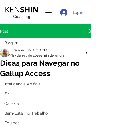
Login
Post
Blog
Calebe Luo, ACC (ICF)
Blog
23 de set. de 2019
1 min de leitura
Dicas para Navegar no
Liderança
Gallup Access
Testes
Inteligência Artificial
Fé
Carreira
Bem-Estar no Trabalho
Equipes