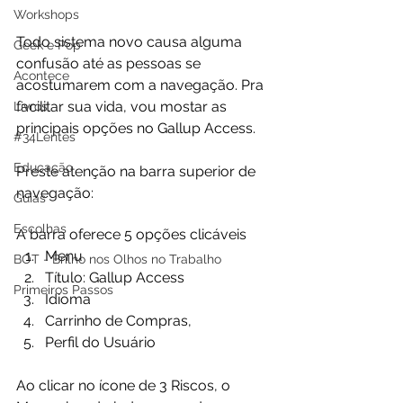
Workshops
Todo sistema novo causa alguma 
Geek e Pop
confusão até as pessoas se 
Acontece
acostumarem com a navegação. Pra 
facilitar sua vida, vou mostar as 
Livros
principais opções no Gallup Access.
#34Lentes
Educação
Preste atenção na barra superior de 
navegação:
Guias
Escolhas
A barra oferece 5 opções clicáveis
Menu
BOT - Brilho nos Olhos no Trabalho
Título: Gallup Access
Primeiros Passos
Idioma
Carrinho de Compras,
Perfil do Usuário
Ao clicar no ícone de 3 Riscos, o 