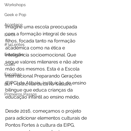
Workshops
Geek e Pop
Acontece
Imagine uma escola preocupada 
com a formação integral de seus 
Livros
filhos, focada tanto na formação 
#34Lentes
acadêmica como na ética e 
Educação
inteligência socioemocional. Que 
segue valores milenares e não abre 
Guias
mão dos mesmos. Esta é a Escola 
Escolhas
Internacional Preparando Gerações 
(EIPG) de Atibaia, instituição de ensino 
BOT - Brilho nos Olhos no Trabalho
bilingue que educa crianças da 
Primeiros Passos
educação infantil ao ensino médio.
Desde 2016, começamos o projeto 
para adicionar elementos culturais de 
Pontos Fortes à cultura da EIPG, 