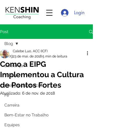
Login
Post
Blog
Calebe Luo, ACC (ICF)
Blog
23 de mai. de 2018
5 min de leitura
Como a EIPG
Liderança
Implementou a Cultura
Testes
de Pontos Fortes
Inteligência Artificial
Atualizado:
6 de nov. de 2018
Fé
Carreira
Bem-Estar no Trabalho
Equipes