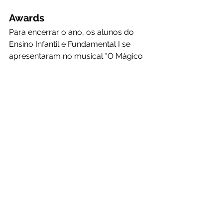
Awards
Para encerrar o ano, os alunos do 
Ensino Infantil e Fundamental I se 
apresentaram no musical "O Mágico 
de Oz", com a narrativa enfatizando 
os Pontos Fortes dos personagens. 
Foi um belíssimo trabalho de poesia 
teatro, dança e cenografia.