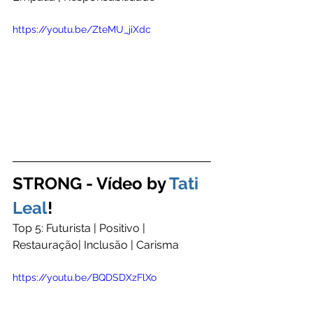
https://youtu.be/ZteMU_jiXdc
STRONG - Vídeo by 
Tati 
Leal
!
Top 5: Futurista | Positivo | 
Restauração| Inclusão | Carisma
https://youtu.be/BQDSDXzFlXo