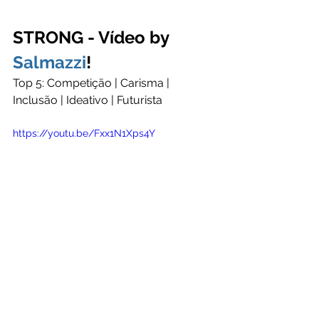
STRONG - Vídeo by 
Salmazzi
!
Top 5: Competição | Carisma | 
Inclusão | Ideativo | Futurista
https://youtu.be/Fxx1N1Xps4Y
Agradecemos ao Ramon, ao 
Miquelin, ao Rodrigo, à Tati e ao 
Salmazzi por fazerem parte da nossa 
história,