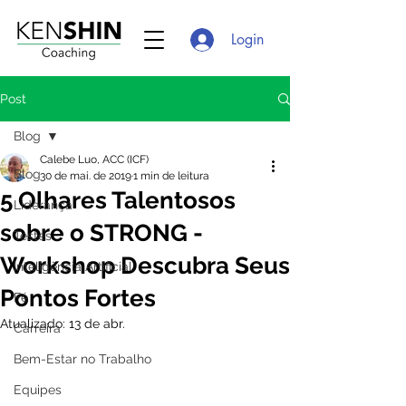
Login
Post
Blog
Calebe Luo, ACC (ICF)
Blog
30 de mai. de 2019
1 min de leitura
5 Olhares Talentosos
Liderança
sobre o STRONG -
Testes
Workshop Descubra Seus
Inteligência Artificial
Pontos Fortes
Fé
Atualizado:
13 de abr.
Carreira
Bem-Estar no Trabalho
Equipes