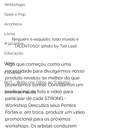
Workshops
Geek e Pop
Acontece
Livros
Ninguém é esquisito, todo mundo é 
#34Lentes
TALENTOSO! (photo by Tati Leal)
Educação
Guias
Algo que começou como uma 
necessidade para divulgarmos nosso 
Escolhas
produto revelou-se melhor do que 
BOT - Brilho nos Olhos no Trabalho
poderíamos sonhar. Convidamos um 
profissional de foto e vídeo para 
Primeiros Passos
participar de cada STRONG - 
Workshop Descubra seus Pontos 
Fortes e, em troca, produzir um vídeo 
promocional para os próximos 
workshops. Os artistas conduzem 