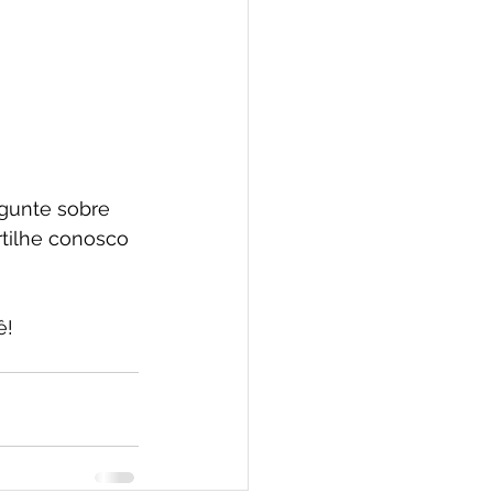
rgunte sobre 
tilhe conosco 
ê! 