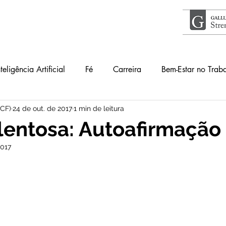
nteligência Artificial
Fé
Carreira
Bem-Estar no Trab
ICF)
24 de out. de 2017
1 min de leitura
Acontece
Livros
#34Lentes
Educação
Guia
lentosa: Autoafirmação
2017
lho
Primeiros Passos