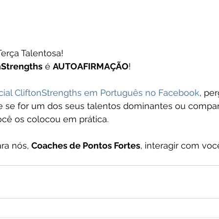
rça Talentosa! 
nStrengths
 é 
AUTOAFIRMAÇÃO
!  
cial CliftonStrengths em Português no Facebook
, pe
 se for um dos seus talentos dominantes ou compar
ocê os colocou em prática.
ra nós, 
Coaches de Pontos Fortes
, interagir com voc