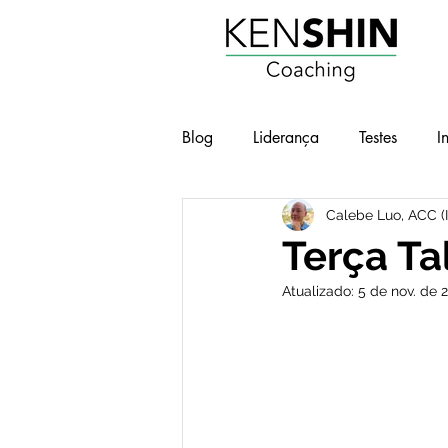
Blog
Liderança
Testes
I
Calebe Luo, ACC (
Workshops
Geek e Pop
Terça Ta
Atualizado:
5 de nov. de 
BOT - Brilho nos Olhos no Traba