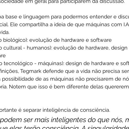
sociedade em geral para participarem da discussão.
 base e linguagem para podermos entender e discut
ficial. Ele compartilha a ideia de que máquinas com I.A
ida.
io biológico): evolução de hardware e software
io cultural - humanos): evolução de hardware, design
are
io tecnológico - máquinas): design de hardware e so
efinições, Tegmark defende que a vida não precisa s
a possibilidade de as máquinas não precisarem de nó
ória. Notem que isso é bem diferente delas quererem
rtante é separar inteligência de consciência.
odem ser mais inteligentes do que nós, m
ue elas terão consciência. A singularidade