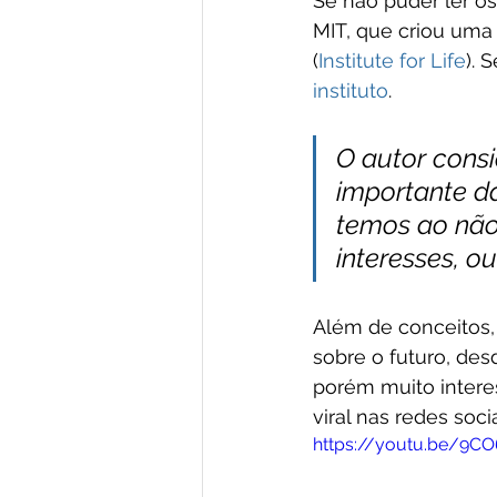
Se não puder ler os
MIT, que criou uma 
(
Institute for Life
). 
instituto
.
O autor consi
importante d
temos ao não
interesses, o
Além de conceitos, 
sobre o futuro, des
porém muito interes
viral nas redes socia
https://youtu.be/9C