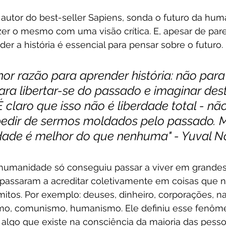
 e autor do best-seller Sapiens, sonda o futuro da hum
er o mesmo com uma visão crítica. E, apesar de pare
der a história é essencial para pensar sobre o futuro.
hor razão para aprender história: não para
ara libertar-se do passado e imaginar dest
É claro que isso não é liberdade total - não
dir de sermos moldados pelo passado. 
dade é melhor do que nenhuma" - Yuval N
humanidade só conseguiu passar a viver em grandes
passaram a acreditar coletivamente em coisas que 
 mitos. Por exemplo: deuses, dinheiro, corporações, na
smo, comunismo, humanismo. Ele definiu esse fenô
, algo que existe na consciência da maioria das pes