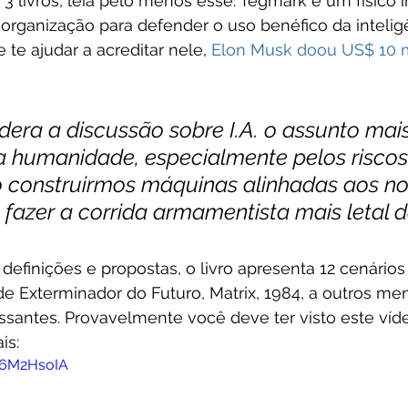
 3 livros, leia pelo menos esse. Tegmark é um físico i
organização para defender o uso benéfico da inteligênc
Se te ajudar a acreditar nele, 
Elon Musk doou US$ 10 m
dera a discussão sobre I.A. o assunto mais
a humanidade, especialmente pelos riscos
 construirmos máquinas alinhadas aos no
u fazer a corrida armamentista mais letal da
definições e propostas, o livro apresenta 12 cenários 
de Exterminador do Futuro, Matrix, 1984, a outros me
santes. Provavelmente você deve ter visto este víde
is:
O6M2HsoIA