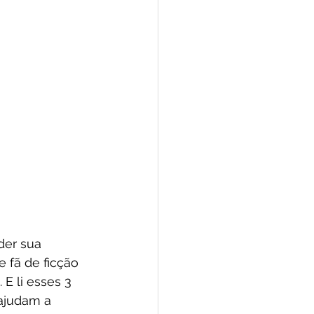
er sua 
 fã de ficção 
 E li esses 3 
 ajudam a 