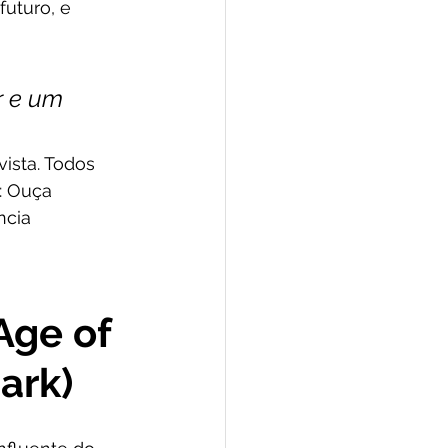
uturo, e 
r e um 
ista. Todos 
: Ouça 
ncia 
Age of 
ark)