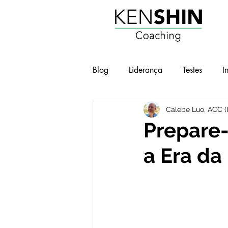
Blog
Liderança
Testes
I
Calebe Luo, ACC (
Workshops
Geek e Pop
Prepare-
a Era da 
BOT - Brilho nos Olhos no Traba