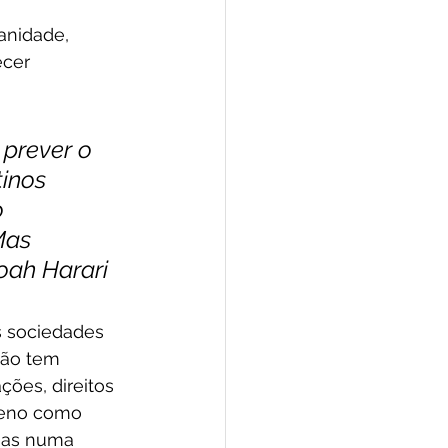
anidade, 
cer 
 prever o 
inos 
 
Mas 
oah Harari
 sociedades 
não tem 
ções, direitos 
meno como 
soas numa 