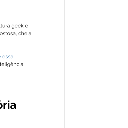
ltura geek e 
ostosa, cheia 
 essa 
teligência 
ria 