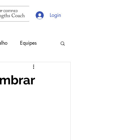
Login
alho
Equipes
s
Escolhas
umbrar