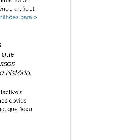
nfluente do 
ia artificial 
ilhões para o 
 
 que 
ssos 
 história.
factíveis 
nos óbvios, 
o, que ficou 