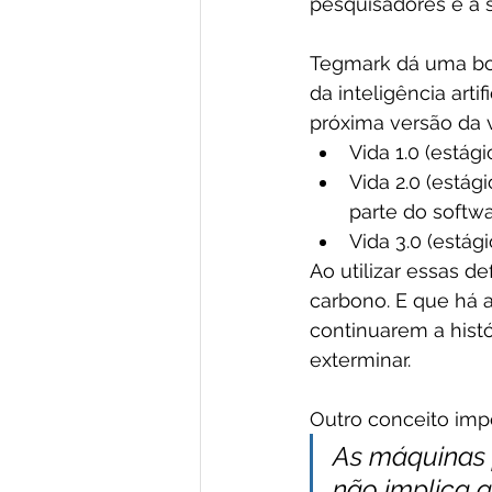
pesquisadores e a 
Tegmark dá uma boa
da inteligência arti
próxima versão da v
Vida 1.0 (estág
Vida 2.0 (estág
parte do softw
Vida 3.0 (estág
Ao utilizar essas d
carbono. E que há 
continuarem a hist
exterminar.
Outro conceito impo
As máquinas p
não implica q