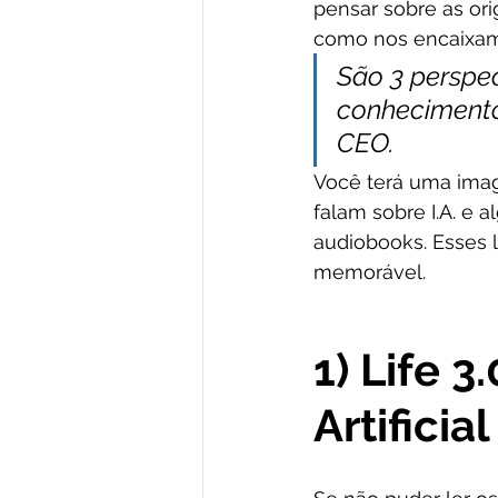
pensar sobre as ori
como nos encaixam
São 3 perspec
conhecimento
CEO.
Você terá uma imag
falam sobre I.A. e a
audiobooks. Esses l
memorável.
1) Life 3
Artifici