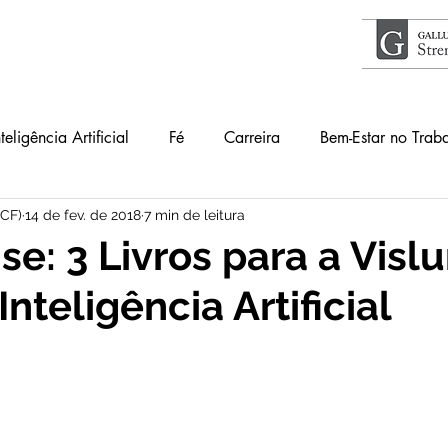
nteligência Artificial
Fé
Carreira
Bem-Estar no Trab
ICF)
14 de fev. de 2018
7 min de leitura
Acontece
Livros
#34Lentes
Educação
Guia
se: 3 Livros para a Visl
Inteligência Artificial
lho
Primeiros Passos