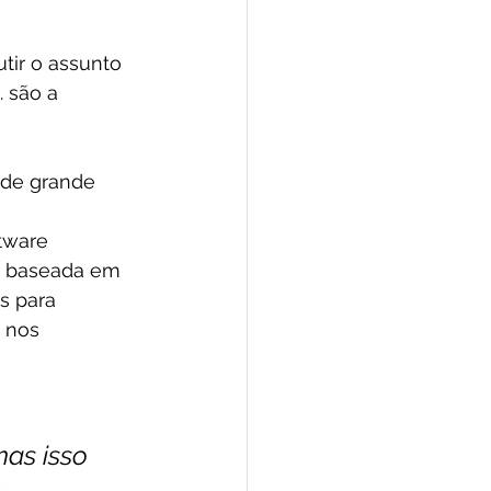
ir o assunto 
. são a 
 de grande 
ftware
er baseada em 
s para 
 nos 
as isso 
 