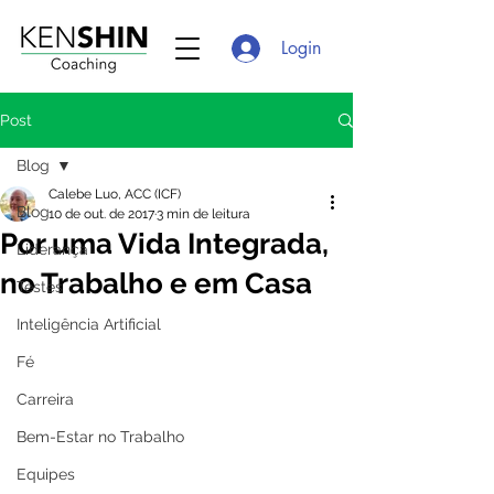
Login
Post
Blog
Calebe Luo, ACC (ICF)
Blog
10 de out. de 2017
3 min de leitura
Por uma Vida Integrada,
Liderança
no Trabalho e em Casa
Testes
Inteligência Artificial
Fé
Carreira
Bem-Estar no Trabalho
Equipes