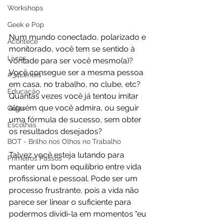
Workshops
Geek e Pop
Num mundo conectado, polarizado e 
Acontece
monitorado, você tem se sentido à 
Livros
vontade para ser você mesmo(a)? 
Você consegue ser a mesma pessoa 
#34Lentes
em casa, no trabalho, no clube, etc? 
Educação
Quantas vezes você já tentou imitar 
alguém que você admira, ou seguir 
Guias
uma fórmula de sucesso, sem obter 
Escolhas
os resultados desejados?
BOT - Brilho nos Olhos no Trabalho
Talvez você esteja lutando para 
Primeiros Passos
manter um bom equilíbrio entre vida 
profissional e pessoal. Pode ser um 
processo frustrante, pois a vida não 
parece ser linear o suficiente para 
podermos dividi-la em momentos "eu 