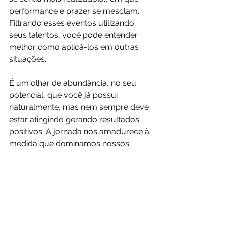
performance e prazer se mesclam. 
Filtrando esses eventos utilizando 
seus talentos, você pode entender 
melhor como aplicá-los em outras 
situações.
É um olhar de abundância, no seu 
potencial, que você já possui 
naturalmente, mas nem sempre deve 
estar atingindo gerando resultados 
positivos. A jornada nos amadurece à 
medida que dominamos nossos 
talentos. Entendemos melhor até 
quando são produtivos e quando 
passam da conta. Aprendemos a nos 
auto controlar, buscando 
relacionamentos mais saudáveis e 
duradouros. Aprendemos a respeitar 