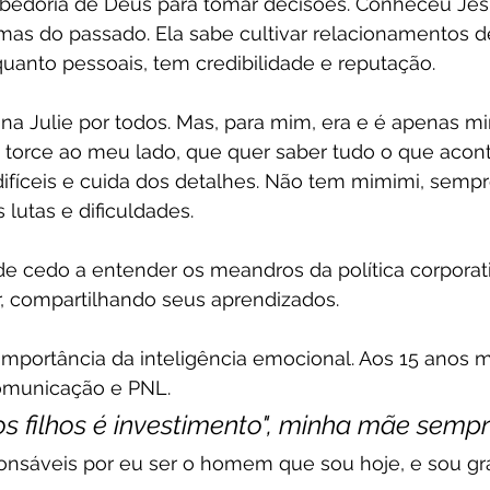
abedoria de Deus para tomar decisões. Conheceu Jes
mas do passado. Ela sabe cultivar relacionamentos d
 quanto pessoais, tem credibilidade e reputação. 
a Julie por todos. Mas, para mim, era e é apenas m
torce ao meu lado, que quer saber tudo o que acon
ifíceis e cuida dos detalhes. Não tem mimimi, sempr
 lutas e dificuldades.
de cedo a entender os meandros da política corporati
, compartilhando seus aprendizados. 
importância da inteligência emocional. Aos 15 anos 
omunicação e PNL.
 filhos é investimento", minha mãe sempre
onsáveis por eu ser o homem que sou hoje, e sou gra