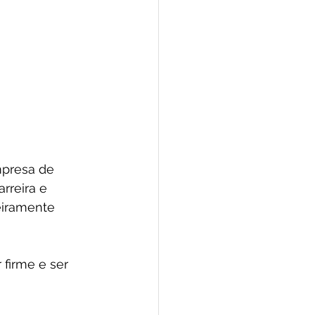
presa de 
rreira e 
eiramente 
firme e ser 