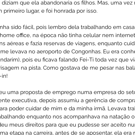
 diziam que ela abandonaria os filhos. Mas, uma vez 
primeiro lugar, e foi honrada por isso.
ha sido fácil, pois lembro dela trabalhando em casa,
ome office, na época não tinha celular nem internet
ns aéreas e fazia reservas de viagens, enquanto cui
, me levava no aeroporto de Congonhas. Eu era conh
ndarim), pois eu ficava falando Fei-Ti toda vez que v
isagem na pista. Como gostava de me pesar nas bal
in!
eu uma proposta de emprego numa empresa do setor 
ente executiva, depois assumiu a gerência de compra
ra poder cuidar de mim e da minha irmã. Levava tra
rabalhando enquanto nos acompanhava na natação ou
ndeu meus direitos para que eu pudesse ser aceito n
ma etapa na carreira, antes de se aposentar, ela era 