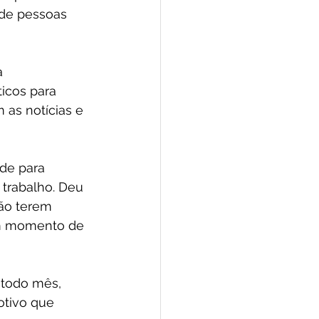
de pessoas 
 
icos para 
 as notícias e 
de para 
trabalho. Deu 
ão terem 
um momento de 
 todo mês, 
otivo que 