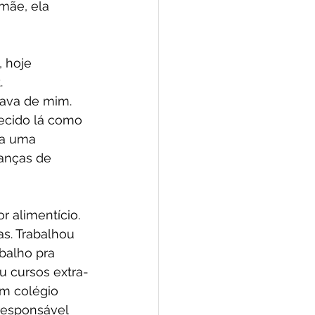
mãe, ela 
 hoje 
.
dava de mim. 
ecido lá como 
ia uma 
anças de 
alimentício. 
s. Trabalhou 
balho pra 
 cursos extra-
um colégio 
responsável 