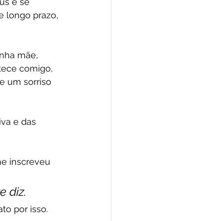
us e se 
e longo prazo, 
inha mãe, 
tece comigo, 
e um sorriso 
va e das 
me inscreveu 
 diz.
to por isso.