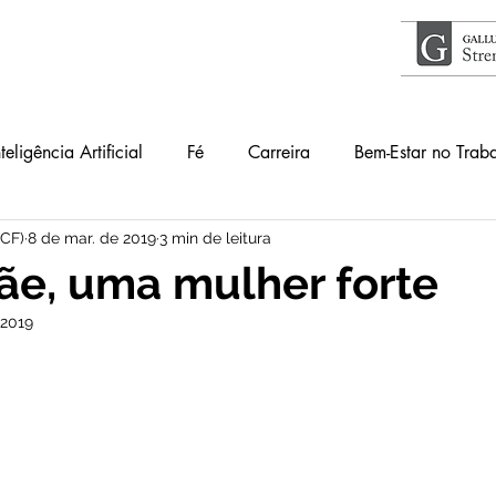
nteligência Artificial
Fé
Carreira
Bem-Estar no Trab
ICF)
8 de mar. de 2019
3 min de leitura
Acontece
Livros
#34Lentes
Educação
Guia
ãe, uma mulher forte
 2019
lho
Primeiros Passos