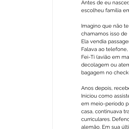
Antes de eu nascer,
escolheu família em 
Imagino que não ten
chamamos isso de h
Ela vendia passage
Falava ao telefone
Fei-Ti (avião em ma
decolagem ou aterr
bagagem no check-
Anos depois, receb
Iniciou como assist
em meio-período pa
casa, continuava t
curriculares. Defe
alemão. Em sua últi