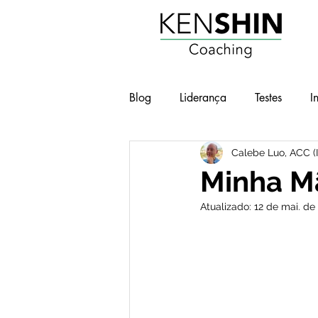
Blog
Liderança
Testes
I
Calebe Luo, ACC (
Workshops
Geek e Pop
Minha M
Atualizado:
12 de mai. de
BOT - Brilho nos Olhos no Traba