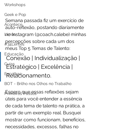
Workshops
Geek e Pop
Semana passada fiz um exercício de 
Acontece
auto-reflexão, postando diariamente 
no Instagram (@coach.calebe) minhas 
Livros
percepções sobre cada um dos 
#34Lentes
meus Top 5 Temas de Talento: 
Educação
Conexão | Individualização | 
Guias
Estratégico | Excelência | 
Escolhas
Relacionamento.
BOT - Brilho nos Olhos no Trabalho
Espero que essas reflexões sejam 
Primeiros Passos
úteis para você entender a essência 
de cada tema de talento na prática, a 
partir de um exemplo real. Busquei 
mostrar como funcionam, benefícios, 
necessidades, excessos, falhas no 