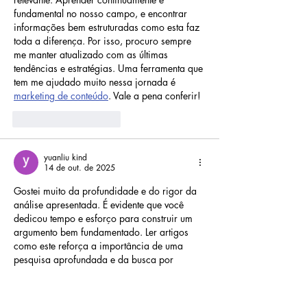
fundamental no nosso campo, e encontrar 
informações bem estruturadas como esta faz 
toda a diferença. Por isso, procuro sempre 
me manter atualizado com as últimas 
tendências e estratégias. Uma ferramenta que 
tem me ajudado muito nessa jornada é 
marketing de conteúdo
. Vale a pena conferir!
Curtir
Responder
yuanliu kind
14 de out. de 2025
Gostei muito da profundidade e do rigor da 
análise apresentada. É evidente que você 
dedicou tempo e esforço para construir um 
argumento bem fundamentado. Ler artigos 
como este reforça a importância de uma 
pesquisa aprofundada e da busca por 
perspectivas diversas. No meu trabalho, a 
busca por dados e informações atualizadas 
é crucial, e isso me levou a procurar por 