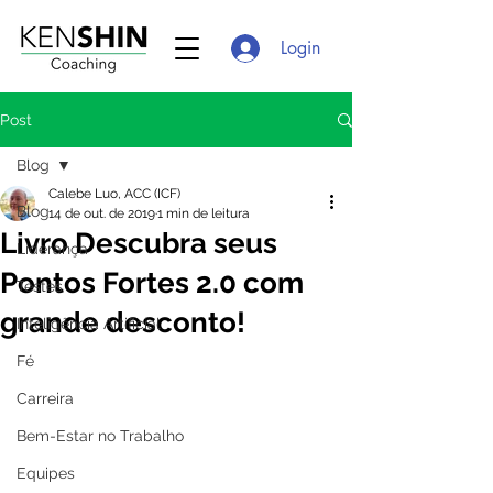
Login
Post
Blog
Calebe Luo, ACC (ICF)
Blog
14 de out. de 2019
1 min de leitura
Livro Descubra seus
Liderança
Pontos Fortes 2.0 com
Testes
grande desconto!
Inteligência Artificial
Fé
Carreira
Bem-Estar no Trabalho
Equipes