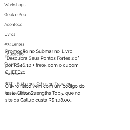
Workshops
Geek e Pop
Acontece
Livros
#34Lentes
Promoção no Submarino: Livro 
Educação
“Descubra Seus Pontos Fortes 2.0” 
Guias
por R$46,10 + frete, com o cupom 
CHEFE20.
Escolhas
BOT - Brilho nos Olhos no Trabalho
O livro físico vem com um código do 
teste CliftonStrengths Top5, que no 
Primeiros Passos
site da Gallup custa R$ 108,00...