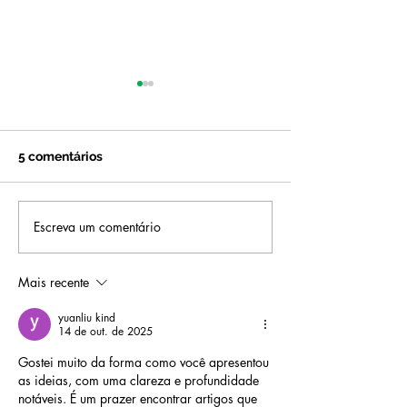
5 comentários
Escreva um comentário
Como Usar a IA para Ser
Mude de Cargo
Mais Estratégico: 5
Mudar de Carg
estratégias práticas para
Mais recente
líderes
yuanliu kind
14 de out. de 2025
Gostei muito da forma como você apresentou 
as ideias, com uma clareza e profundidade 
notáveis. É um prazer encontrar artigos que 