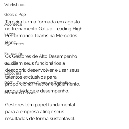
Workshops
Geek e Pop
Terceira turma formada em agosto 
Acontece
no treinamento Gallup: Leading High 
Livros
Performance Teams na Mercedes-
Benz.
#34Lentes
Educação
Os Gestores de Alto Desempenho 
auxiliam seus funcionários a 
Guias
descobrir, desenvolver e usar seus 
Escolhas
talentos exclusivos para 
BOT - Brilho nos Olhos no Trabalho
proporcionar melhor engajamento, 
produtividade e desempenho.
Primeiros Passos
Gestores têm papel fundamental 
para a empresa atingir seus 
resultados de forma sustentável.