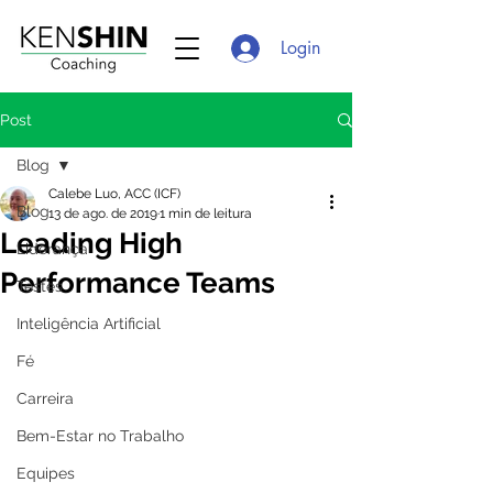
Login
Post
Blog
Calebe Luo, ACC (ICF)
Blog
13 de ago. de 2019
1 min de leitura
Leading High
Liderança
Performance Teams
Testes
Inteligência Artificial
Fé
Carreira
Bem-Estar no Trabalho
Equipes