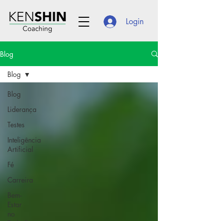
Login
Blog
Blog
Blog
Liderança
Testes
Inteligência
Artificial
Fé
Carreira
Bem-
Estar
no