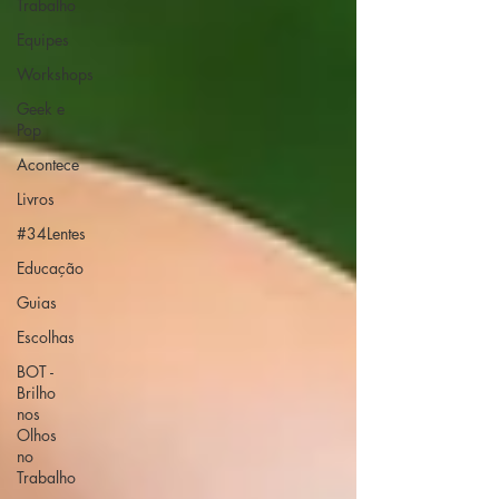
Trabalho
Equipes
Workshops
Geek e
Pop
Acontece
Livros
#34Lentes
Educação
Guias
Escolhas
BOT -
Brilho
nos
Olhos
no
Trabalho