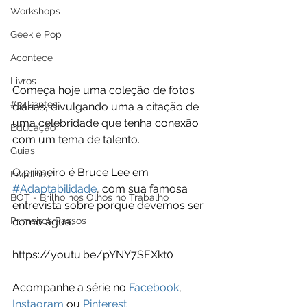
Workshops
Geek e Pop
Acontece
Livros
Começa hoje uma coleção de fotos 
#34Lentes
diárias, divulgando uma a citação de 
uma celebridade que tenha conexão 
Educação
com um tema de talento.
Guias
O primeiro é Bruce Lee em 
Escolhas
#Adaptabilidade
, com sua famosa 
BOT - Brilho nos Olhos no Trabalho
entrevista sobre porque devemos ser 
Primeiros Passos
como água.
https://youtu.be/pYNY7SEXkt0
Acompanhe a série no 
Facebook
, 
Instagram
 ou 
Pinterest